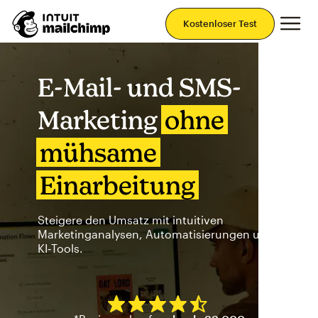
Ha
Kostenloser Test
E-Mail- und SMS-
Marketing
ohne
mühsame
Einarbeitung
Steigere den Umsatz mit intuitiven
Marketinganalysen, Automatisierungen und
KI‑Tools.