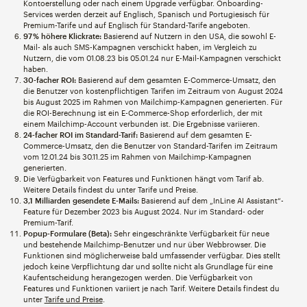
Kontoerstellung oder nach einem Upgrade verfügbar. Onboarding-
Services werden derzeit auf Englisch, Spanisch und Portugiesisch für
Premium-Tarife und auf Englisch für Standard-Tarife angeboten.
97 % höhere Klickrate:
Basierend auf Nutzern in den USA, die sowohl E-
Mail- als auch SMS-Kampagnen verschickt haben, im Vergleich zu
Nutzern, die vom 01.08.23 bis 05.01.24 nur E-Mail-Kampagnen verschickt
haben.
30-facher ROI:
Basierend auf dem gesamten E-Commerce-Umsatz, den
die Benutzer von kostenpflichtigen Tarifen im Zeitraum von August 2024
bis August 2025 im Rahmen von Mailchimp-Kampagnen generierten. Für
die ROI-Berechnung ist ein E-Commerce-Shop erforderlich, der mit
einem Mailchimp-Account verbunden ist. Die Ergebnisse variieren.
24-facher ROI im Standard-Tarif:
Basierend auf dem gesamten E-
Commerce-Umsatz, den die Benutzer von Standard-Tarifen im Zeitraum
vom 12.01.24 bis 30.11.25 im Rahmen von Mailchimp-Kampagnen
generierten.
Die Verfügbarkeit von Features und Funktionen hängt vom Tarif ab.
Weitere Details findest du unter Tarife und Preise.
3,1 Milliarden gesendete E-Mails:
Basierend auf dem „InLine AI Assistant“-
Feature für Dezember 2023 bis August 2024. Nur im Standard- oder
Premium-Tarif.
Popup-Formulare (Beta):
Sehr eingeschränkte Verfügbarkeit für neue
und bestehende Mailchimp-Benutzer und nur über Webbrowser. Die
Funktionen sind möglicherweise bald umfassender verfügbar. Dies stellt
jedoch keine Verpflichtung dar und sollte nicht als Grundlage für eine
Kaufentscheidung herangezogen werden. Die Verfügbarkeit von
Features und Funktionen variiert je nach Tarif. Weitere Details findest du
unter
Tarife und Preise
.