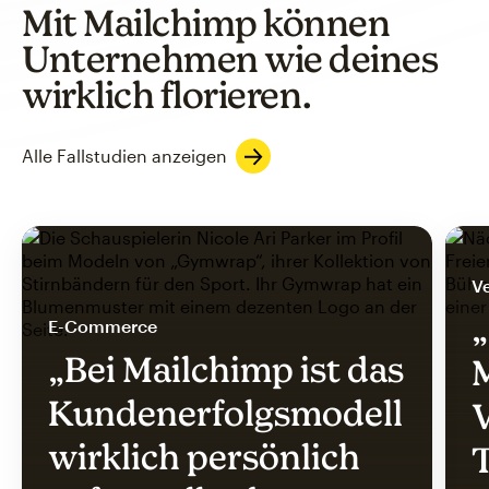
Mit Mailchimp können
Unternehmen wie deines
wirklich florieren.
Alle Fallstudien anzeigen
V
„
E-Commerce
„Bei Mailchimp ist das
Kundenerfolgsmodell
V
wirklich persönlich
T