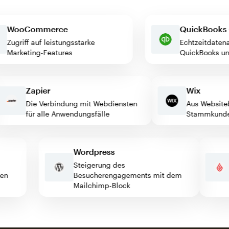
WooCommerce
QuickBoo
Zugriff auf leistungsstarke
Echtzeitda
Marketing-Features
QuickBook
Zapier
Wix
Die Verbindung mit Webdiensten
Aus Websitebe
für alle Anwendungsfälle
Stammkunden
Wordpress
Steigerung des
enden
Besucherengagements mit dem
Mailchimp-Block