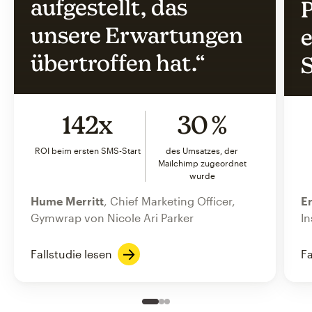
aufgestellt, das
P
unsere Erwartungen
e
übertroffen hat.“
S
142x
30 %
ROI beim ersten SMS-Start
des Umsatzes, der
Mailchimp zugeordnet
wurde
Hume Merritt
, Chief Marketing Officer,
Er
Gymwrap von Nicole Ari Parker
In
Fallstudie lesen
Fa
Slide 1 of 3
Go to slide 2 of 3
Go to slide 3 of 3