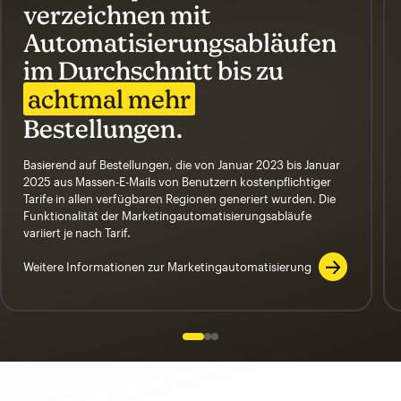
verzeichnen mit
Automatisierungsabläufen
im Durchschnitt bis zu
achtmal mehr
Bestellungen.
Basierend auf Bestellungen, die von Januar 2023 bis Januar
2025 aus Massen-E-Mails von Benutzern kostenpflichtiger
Tarife in allen verfügbaren Regionen generiert wurden. Die
Funktionalität der Marketingautomatisierungsabläufe
variiert je nach Tarif.
Weitere Informationen zur Marketingautomatisierung
Slide 1 of 3
Go to slide 2 of 3
Go to slide 3 of 3