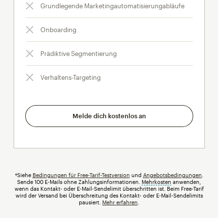
Grundlegende Marketingautomatisierungabläufe
Onboarding
Prädiktive Segmentierung
Verhaltens-Targeting
Melde dich kostenlos an
†Siehe
Bedingungen für Free-Tarif-Testversion
und
Angebotsbedingungen
.
Sende 100 E-Mails ohne Zahlungsinformationen.
Mehrkosten
tooltip
anwenden,
wenn das Kontakt- oder E-Mail-Sendelimit überschritten ist. Beim Free-Tarif
wird der Versand bei Überschreitung des Kontakt- oder E-Mail-Sendelimits
pausiert.
Mehr erfahren
.