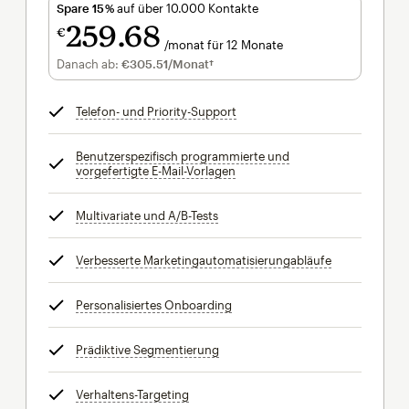
Spare 15 %
auf über 10.000 Kontakte
259
68
€
/monat für 12 Monate
€259.68
pro Monat für 12 Monate
Danach ab:
€305.51
/Monat†
pro Monat†
Telefon- und Priority-Support
tooltip
Benutzerspezifisch programmierte und
vorgefertigte E-Mail-Vorlagen
tooltip
Multivariate und A/B-Tests
tooltip
Verbesserte Marketingautomatisierungabläufe
tooltip
Personalisiertes Onboarding
tooltip
Prädiktive Segmentierung
tooltip
Verhaltens-Targeting
tooltip