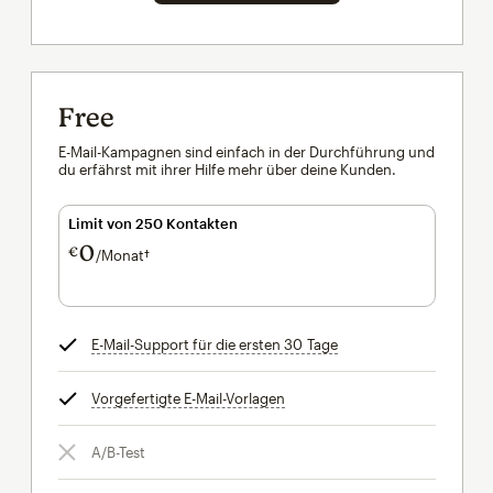
Free
E-Mail-Kampagnen sind einfach in der Durchführung und
du erfährst mit ihrer Hilfe mehr über deine Kunden.
Limit von 250 Kontakten
0
€
/Monat†
pro Monat†
E-Mail-Support für die ersten 30 Tage
tooltip
Vorgefertigte E-Mail-Vorlagen
tooltip
A/B-Test