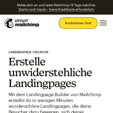
Melde dich an und teste Mailchimp 14 Tage risikofrei.
Starte noch heute – keine Kreditkarte erforderlich.
Ha
Kostenloser Test
LANDINGPAGE CREATOR
Erstelle
unwiderstehliche
Landingpages
Mit dem Landingpage-Builder von Mailchimp
erstellst du in wenigen Minuten
wunderschöne Landingpages, die deine
Besucher dazu bewegen, sich deiner