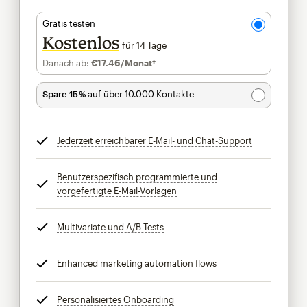
Gratis testen
Kostenlos
für 14 Tage
Danach ab:
€17.46
/Monat†
pro Monat†
Spare 15 %
auf über 10.000 Kontakte
Jederzeit erreichbarer E-Mail- und Chat-Support
tooltip
Benutzerspezifisch programmierte und
vorgefertigte E-Mail-Vorlagen
tooltip
Multivariate und A/B-Tests
tooltip
Enhanced marketing automation flows
tooltip
Personalisiertes Onboarding
tooltip