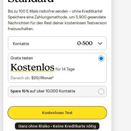
Bis zu 100 E-Mails risikofrei senden – ohne Kreditkarte!
Speichere eine Zahlungsmethode, um
5,900
gesendete
Nachrichten für den Rest deiner kostenlosen Testversion
freizuschalten.
Kontakte
Gratis testen
Kostenlos
für 14 Tage
Danach ab:
$20
/Monat†
pro Monat†
Spare 15 %
auf über 10.000 Kontakte
Kostenloser Test
Ganz ohne Risiko • Keine Kreditkarte nötig