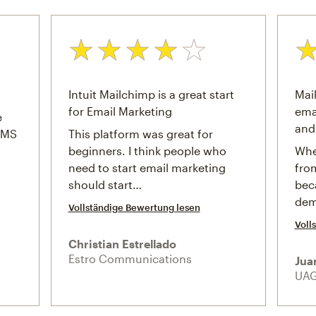
Bewertung: 4 von 5
Bew
Intuit Mailchimp is a great start
Mail
for Email Marketing
ema
e
and
 SMS
This platform was great for
beginners. I think people who
Whe
need to start email marketing
fro
should start…
bec
dem
Vollständige Bewertung lesen
Voll
Christian Estrellado
Estro Communications
Jua
UA