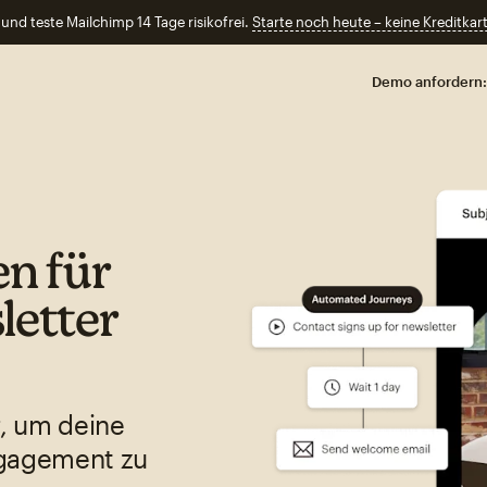
und teste Mailchimp 14 Tage risikofrei.
Starte noch heute – keine Kreditkart
Demo anfordern:
n für
letter
, um deine
ngagement zu