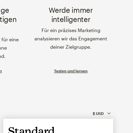
ige
Werde immer
htigen
intelligenter
Für ein präzises Marketing
analysieren wir das Engagement
für eine
deiner Zielgruppe.
hne
nd.
n
Testen und lernen
Standard