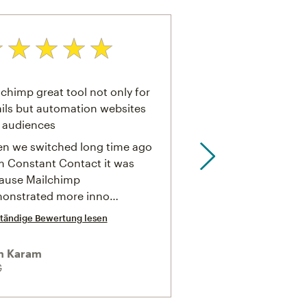
ertung: 5 von 5
Bewertung: 4 von 5
chimp great tool not only for
Essentail to our Bus
ils but automation websites
We use trigger base
 audiences
cusotmer flow emails
n we switched long time ago
are engaged when t
m Constant Contact it was
to another…
ause Mailchimp
Vollständige Bewertung 
onstrated more inno…
ständige Bewertung lesen
Russell Arons
Douglas Auto Group
n Karam
G