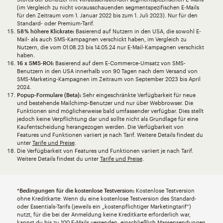
(im Vergleich zu nicht vorausschauenden segmentspezifischen E-Mails
für den Zeitraum vom 1. Januar 2022 bis zum 1. Juli 2023). Nur für den
Standard- oder Premium-Tarif.
58 % höhere Klickrate:
Basierend auf Nutzern in den USA, die sowohl E-
Mail- als auch SMS-Kampagnen verschickt haben, im Vergleich zu
Nutzern, die vom 01.08.23 bis 14.05.24 nur E-Mail-Kampagnen verschickt
haben.
16 x SMS-ROI:
Basierend auf dem E-Commerce-Umsatz von SMS-
Benutzern in den USA innerhalb von 90 Tagen nach dem Versand von
SMS-Marketing-Kampagnen im Zeitraum von September 2023 bis April
2024.
Popup-Formulare (Beta):
Sehr eingeschränkte Verfügbarkeit für neue
und bestehende Mailchimp-Benutzer und nur über Webbrowser. Die
Funktionen sind möglicherweise bald umfassender verfügbar. Dies stellt
jedoch keine Verpflichtung dar und sollte nicht als Grundlage für eine
Kaufentscheidung herangezogen werden. Die Verfügbarkeit von
Features und Funktionen variiert je nach Tarif. Weitere Details findest du
unter
Tarife und Preise
.
Die Verfügbarkeit von Features und Funktionen variiert je nach Tarif.
Weitere Details findest du unter
Tarife und Preise
.
*
Bedingungen für die kostenlose Testversion:
Kostenlose Testversion
ohne Kreditkarte: Wenn du eine kostenlose Testversion des Standard-
oder Essentials-Tarifs (jeweils ein „kostenpflichtiger Marketingtarif“)
nutzt, für die bei der Anmeldung keine Kreditkarte erforderlich war,
kannst du bis zu 100 E-Mails versenden, einschließlich Massensendungen