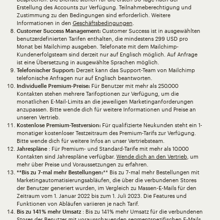
Erstellung des Accounts zur Verfügung. Teilnahmeberechtigung und
Zustimmung zu den Bedingungen sind erforderlich. Weitere
Informationen in den
Geschäftsbedingungen
.
Customer Success Management:
Customer Success ist in ausgewählten
benutzerdefinierten Tarifen enthalten, die mindestens 299 USD pro
Monat bei Mailchimp ausgeben. Telefonate mit dem Mailchimp-
Kundenerfolgsteam sind derzeit nur auf Englisch möglich. Auf Anfrage
ist eine Übersetzung in ausgewählte Sprachen möglich.
Telefonischer Support:
Derzeit kann das Support-Team von Mailchimp
telefonische Anfragen nur auf Englisch beantworten.
Individuelle Premium-Preise:
Für Benutzer mit mehr als 250.000
Kontakten stehen mehrere Tarifoptionen zur Verfügung, um die
monatlichen E-Mail-Limits an die jeweiligen Marketinganforderungen
anzupassen. Bitte wende dich für weitere Informationen und Preise an
unseren Vertrieb.
Kostenlose Premium-Testversion:
Für qualifizierte Neukunden steht ein 1-
monatiger kostenloser Testzeitraum des Premium-Tarifs zur Verfügung.
Bitte wende dich für weitere Infos an unser Vertriebsteam.
Jahrespläne
: Für Premium- und Standard-Tarife mit mehr als 10.000
Kontakten sind Jahrespläne verfügbar.
Wende dich an den Vertrieb
, um
mehr über Preise und Voraussetzungen zu erfahren.
**Bis zu 7-mal mehr Bestellungen:
** Bis zu 7-mal mehr Bestellungen mit
Marketingautomatisierungsabläufen, die über die verbundenen Stores
der Benutzer generiert wurden, im Vergleich zu Massen-E-Mails für den
Zeitraum vom 1. Januar 2022 bis zum 1. Juli 2023. Die Features und
Funktionen von Abläufen variieren je nach Tarif.
Bis zu 141 % mehr Umsatz
: Bis zu 141 % mehr Umsatz für die verbundenen
Stores der Benutzer mit vorausschauenden segmentspezifischen E-Mails