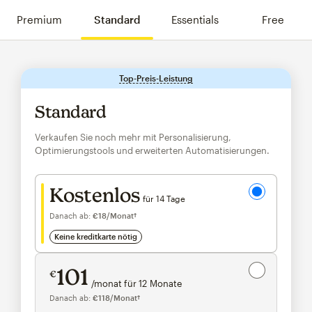
Premium
Standard
Essentials
Free
Top-Preis-Leistung
tooltip
Standard
Verkaufen Sie noch mehr mit Personalisierung,
Optimierungstools und erweiterten Automatisierungen.
Gratis testen
Kostenlos
für 14 Tage
Danach ab:
€18
/Monat†
pro Monat†
keine kreditkarte nötig
Spare 15 %
auf über 10.000 Kontakte
101
€
/monat für 12 Monate
€101
pro Monat für 12 Monate
Danach ab:
€118
/Monat†
pro Monat†