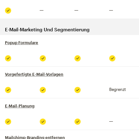
Nicht inklusive
Nicht inklusive
Nicht inklusive
Inklusive
E-Mail-Marketing Und Segmentierung
Popup Formulare
tooltip
Inklusive
Inklusive
Inklusive
Inklusive
Vorgefertigte E-Mail-Vorlagen
tooltip
Begrenzt
Inklusive
Inklusive
Inklusive
E‑Mail-Planung
tooltip
Nicht inklusive
Inklusive
Inklusive
Inklusive
Mailchimp-Branding entfernen
tooltip