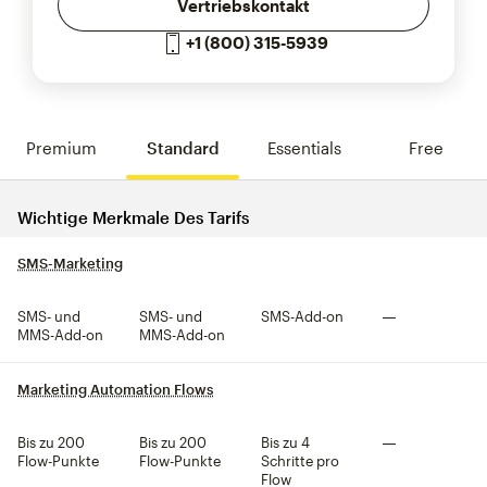
Vertriebskontakt
+1 (800) 315-5939
Premium
Standard
Essentials
Free
Tarif-Features vergleichen
Wichtige Merkmale Des Tarifs
SMS-Marketing
tooltip
SMS- und
SMS- und
SMS-Add-on
Nicht inklusive
MMS-Add-on
MMS-Add-on
Marketing Automation Flows
tooltip
Bis zu 200
Bis zu 200
Bis zu 4
Nicht inklusive
Flow-Punkte
Flow-Punkte
Schritte pro
Flow