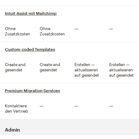
Intuit Assist mit Mailchimp
tooltip
Ohne
Ohne
Nicht inklusive
Nicht inklusive
Zusatzkosten
Zusatzkosten
Custom-coded Templates
tooltip
Create and
Create and
Erstellen —
Erstellen —
gesendet
gesendet
aktualisieren
aktualisieren
auf gesendet
auf gesendet
Premium Migration Services
tooltip
Kontaktiere
Nicht inklusive
Nicht inklusive
Nicht inklusive
den Vertrieb
Admin