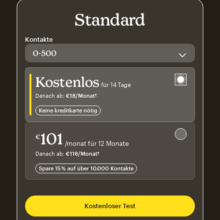
Standard
Kontakte
Gratis testen
Kostenlos
für 14 Tage
Danach ab:
€18
/Monat†
pro Monat†
keine kreditkarte nötig
Spare 15 %
auf über 10.000 Kontakte
101
€
/monat für 12 Monate
€101
pro Monat für 12 Monate
Danach ab:
€118
/Monat†
pro Monat†
Spare 15 % auf über 10.000 Kontakte
Kostenloser Test