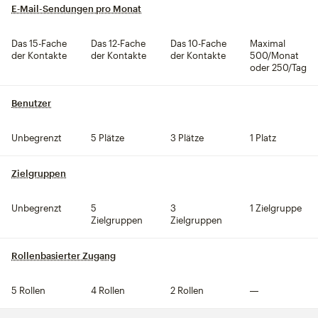
E‑Mail-Sendungen pro Monat
tooltip
Das 15-Fache
Das 12-Fache
Das 10-Fache
Maximal
der Kontakte
der Kontakte
der Kontakte
500/Monat
oder 250/Tag
Benutzer
tooltip
Unbegrenzt
5 Plätze
3 Plätze
1 Platz
Zielgruppen
tooltip
Unbegrenzt
5
3
1 Zielgruppe
Zielgruppen
Zielgruppen
Rollenbasierter Zugang
tooltip
5 Rollen
4 Rollen
2 Rollen
Nicht inklusive