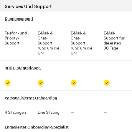
Services Und Support
Kundensupport
tooltip
Telefon- und
E-Mail- &
E-Mail- &
E-Mail-
Priority-
Chat-
Chat-
Support für
Support
Support
Support
die ersten
rund um die
rund um die
30 Tage
Uhr
Uhr
300+ Integrationen
tooltip
Inklusive
Inklusive
Inklusive
Inklusive
Personalisiertes Onboarding
tooltip
4 Sitzungen
Eine Sitzung
Nicht inklusive
Nicht inklusive
Engagierter Onboarding-Spezialist
tooltip