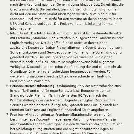
nach dem Kauf und nach der Genehmigung hinzugefügt. Du erhältst die
Credits monatlich. Sie verfallen, wenn du sie nicht nutzt, und können
nicht auf den nächsten Monat übertragen werden. MMS sind nur für
Standard- und Premium-Tarife für den Versand an deine Kontakte in den
USA und Kanada verfügbar. Die Preise variieren. Klicke
hier
für mehr
Informationen.
Intuit Assist
: Die Intuit-Assist-Funktion (Beta) ist für bestimmte Benutzer
mit Premium-, Standard- und Alttarifen in ausgewählten Ländern nur auf
Englisch verfügbar. Der Zugriff auf Intuit Assist ist derzeit ohne
zusätzliche Kosten verfügbar. Preise, allgemeine Geschäftsbedingungen,
Sonderfunktionen und Serviceoptionen können ohne Vorankündigung
geändert werden. Die Verfügbarkeit von Features und Funktionen
variiert je nach Tarif. Das Feature ist möglicherweise bald allgemein
verfügbar. Dies stellt jedoch keine Verpflichtung dar und sollte nicht als
Grundlage für eine Kaufentscheidung herangezogen werden. Für
weitere Informationen beachte bitte die verschiedenen Tarif- und
Preislisten von Mailchimp.
Personalisiertes Onboarding
: Onboarding-Services unterscheiden sich
je nach Tarif und sind für neue Benutzer bzw. Benutzer mit einem
Standard- oder Premium-Tarif in den ersten 90 Tagen nach der
Kontoerstellung oder nach einem Upgrade verfügbar. Onboarding-
Services werden derzeit auf Englisch, Spanisch und Portugiesisch für
Premium-Tarife und auf Englisch für Standard-Tarife angeboten.
Premium-Migrationsdienste:
Premium-Migrationsdienste sind für
bestimmte neue Account-Inhaber eines Mailchimp Premium-Tarifs in
ausgewählten Ländern verfügbar, die den Vertrieb kontaktieren, um sich
bei Mailchimp zu registrieren und die Migrationsanforderungen zu
besprechen. Die Dienste stehen für die ersten 30 Tage nach der