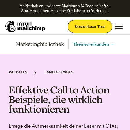
Melde dich an und teste Mailchimp 14 Tage risikofrei.
Starte noch heute – keine Kreditkarte erforderlich.
Ha
Kostenloser Test
Marketingbibliothek
Themen erkunden
WEBSITES
LANDINGPAGES
Effektive Call to Action
Beispiele, die wirklich
funktionieren
Errege die Aufmerksamkeit deiner Leser mit CTAs,