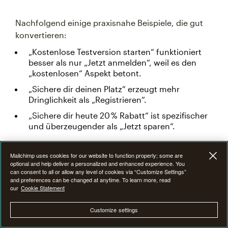
Nachfolgend einige praxisnahe Beispiele, die gut
konvertieren:
„Kostenlose Testversion starten“ funktioniert
besser als nur „Jetzt anmelden“, weil es den
„kostenlosen“ Aspekt betont.
„Sichere dir deinen Platz“ erzeugt mehr
Dringlichkeit als „Registrieren“.
„Sichere dir heute 20 % Rabatt“ ist spezifischer
und überzeugender als „Jetzt sparen“.
Denke daran, dass die Leute eher klicken, wenn sie
Mailchimp uses cookies for our website to function properly; some are
optional and help deliver a personalized and enhanced experience. You
genau wissen, was als Nächstes passiert. Sei also
can consent to all or allow any level of cookies via “Customize Settings”
spezifisch, konzentriere dich auf den Nutzen und
and preferences can be changed at anytime. To learn more, read
our
Cookie Statement
halte es handlungsbezogen. Überlege dir, was dich
bei einem Besuch der Website selbst zum Klicken
Customize settings
bewegen würde.