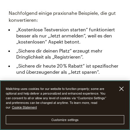
Nachfolgend einige praxisnahe Beispiele, die gut
konvertieren:
„Kostenlose Testversion starten“ funktioniert
besser als nur „Jetzt anmelden“, weil es den
„kostenlosen“ Aspekt betont.
„Sichere dir deinen Platz“ erzeugt mehr
Dringlichkeit als „Registrieren“.
„Sichere dir heute 20 % Rabatt“ ist spezifischer
und überzeugender als „Jetzt sparen“.
Denke daran, dass die Leute eher klicken, wenn sie
Mailchimp uses cookies for our website to function properly; some are
optional and help deliver a personalized and enhanced experience. You
genau wissen, was als Nächstes passiert. Sei also
can consent to all or allow any level of cookies via “Customize Settings”
spezifisch, konzentriere dich auf den Nutzen und
and preferences can be changed at anytime. To learn more, read
our
Cookie Statement
halte es handlungsbezogen. Überlege dir, was dich
bei einem Besuch der Website selbst zum Klicken
Customize settings
bewegen würde.