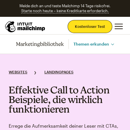
Melde dich an und teste Mailchimp 14 Tage risikofrei.
Starte noch heute – keine Kreditkarte erforderlich.
Ha
Kostenloser Test
Marketingbibliothek
Themen erkunden
WEBSITES
LANDINGPAGES
Effektive Call to Action
Beispiele, die wirklich
funktionieren
Errege die Aufmerksamkeit deiner Leser mit CTAs,