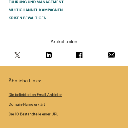
FÜHRUNG UND MANAGEMENT
MULTICHANNEL-KAMPAGNEN
KRISEN BEWÄLTIGEN
Artikel teilen
Teile diesen Artikel auf Twitter
Teile diesen Artikel auf Linkedin
Teile diesen Artikel au
Artikel 
Ähnliche Links:
Die beliebtesten Email-Anbieter
Domain-Name erklärt
Die 10 Bestandteile einer URL