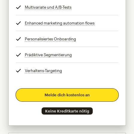
Multivariate und A/B-Tests
tooltip
Enhanced marketing automation flows
tooltip
Personalisiertes Onboarding
tooltip
Prädiktive Segmentierung
tooltip
Verhaltens-Targeting
tooltip
Melde dich kostenlos an
Keine Kreditkarte nötig