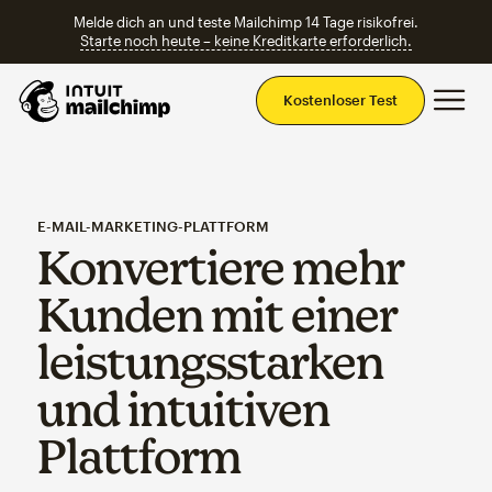
Melde dich an und teste Mailchimp 14 Tage risikofrei.
Starte noch heute – keine Kreditkarte erforderlich.
Ha
Kostenloser Test
E-MAIL-MARKETING-PLATTFORM
Konvertiere mehr
Kunden mit einer
leistungsstarken
und intuitiven
Plattform