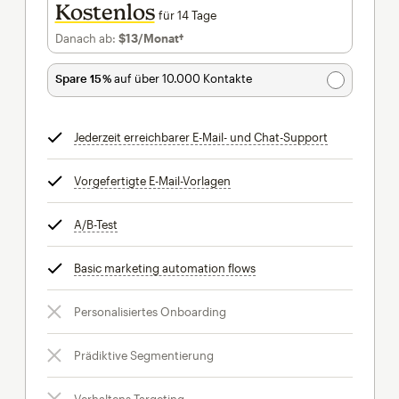
Kostenlos
für 14 Tage
Danach ab:
$13
/Monat†
pro Monat†
Spare 15 %
auf über 10.000 Kontakte
Jederzeit erreichbarer E-Mail- und Chat-Support
tooltip
Vorgefertigte E-Mail-Vorlagen
tooltip
A/B-Test
tooltip
Basic marketing automation flows
tooltip
Personalisiertes Onboarding
Prädiktive Segmentierung
Verhaltens-Targeting