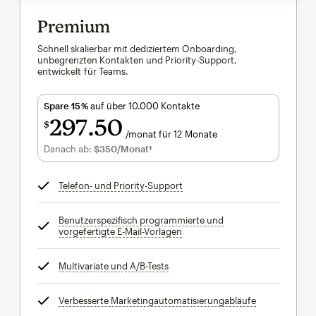
Premium
Schnell skalierbar mit dediziertem Onboarding,
unbegrenzten Kontakten und Priority-Support,
entwickelt für Teams.
Spare 15 %
auf über 10.000 Kontakte
297
50
$
/monat für 12 Monate
$297.50
pro Monat für 12 Monate
Danach ab:
$350
/Monat†
pro Monat†
Telefon- und Priority-Support
tooltip
Benutzerspezifisch programmierte und
vorgefertigte E-Mail-Vorlagen
tooltip
Multivariate und A/B-Tests
tooltip
Verbesserte Marketingautomatisierungabläufe
tooltip