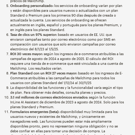
precios de Mailchimp.
Onboarding personalizado:
los servicios de onboarding varían por plan
y están disponibles para usuarios nuevos o actualizados con un plan
Standard o Premium para los primeros 90 días después de creada o
actualizada la cuenta. Los servicios de onboarding se ofrecen
actualmente en inglés, español y portugués para los planes Premium, y
en inglés para los planes Standard.
Tasa de clics un 97% superior:
basado en usuarios de EE. UU. que
enviaron campañas tanto por correo electrónico como por SMS en
comparación con usuarios que solo enviaron campañas por correo
electrónico del 8/1/23 al 1/5/25.
ROI 30 veces mayor:
según los ingresos de e-commerce atribuibles a las
campañas de agosto de 2024 a agosto de 2025. El cálculo del ROI
requiere una tienda de e-commerce que esté vinculada a una cuenta de
Mailchimp. Los resultados varían.
Plan Standard con un ROI 27 veces mayor:
basado en los ingresos de E-
Commerce atribuibles a las campañas de Mailchimp para todos los
usuarios con planes Standard del 1/12/24 al 30/11/25
La disponibilidad de las funciones y la funcionalidad varía según el tipo
de plan. Para obtener más detalles, consulta planes y precios.
3.1 mil millones de correos electrónicos enviados:
según la función
InLine AI Assistant de diciembre de 2023 a agosto de 2024. Solo para los
planes Standard y Premium.
Formularios emergentes (beta):
disponibilidad muy limitada para los
usuarios nuevos y existentes de Mailchimp, y únicamente en
navegadores web. Las funciones pueden estar más ampliamente
disponibles pronto, pero no representan ninguna obligación y no se
debe confiar en ellas para tomar una decisión de compra. La