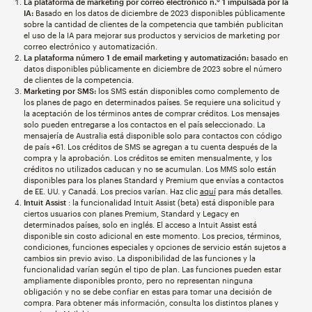
La plataforma de marketing por correo electrónico n.° 1 impulsada por la
IA:
Basado en los datos de diciembre de 2023 disponibles públicamente
sobre la cantidad de clientes de la competencia que también publicitan
el uso de la IA para mejorar sus productos y servicios de marketing por
correo electrónico y automatización.
La plataforma número 1 de email marketing y automatización:
basado en
datos disponibles públicamente en diciembre de 2023 sobre el número
de clientes de la competencia.
Marketing por SMS:
los SMS están disponibles como complemento de
los planes de pago en determinados países. Se requiere una solicitud y
la aceptación de los términos antes de comprar créditos. Los mensajes
solo pueden entregarse a los contactos en el país seleccionado. La
mensajería de Australia está disponible solo para contactos con código
de país +61. Los créditos de SMS se agregan a tu cuenta después de la
compra y la aprobación. Los créditos se emiten mensualmente, y los
créditos no utilizados caducan y no se acumulan. Los MMS solo están
disponibles para los planes Standard y Premium que envías a contactos
de EE. UU. y Canadá. Los precios varían. Haz clic
aquí
para más detalles.
Intuit Assist
: la funcionalidad Intuit Assist (beta) está disponible para
ciertos usuarios con planes Premium, Standard y Legacy en
determinados países, solo en inglés. El acceso a Intuit Assist está
disponible sin costo adicional en este momento. Los precios, términos,
condiciones, funciones especiales y opciones de servicio están sujetos a
cambios sin previo aviso. La disponibilidad de las funciones y la
funcionalidad varían según el tipo de plan. Las funciones pueden estar
ampliamente disponibles pronto, pero no representan ninguna
obligación y no se debe confiar en estas para tomar una decisión de
compra. Para obtener más información, consulta los distintos planes y