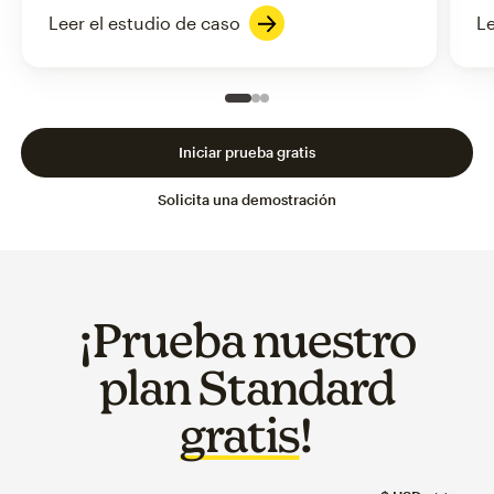
Leer el estudio de caso
Le
Slide 1 of 3
Go to slide 2 of 3
Go to slide 3 of 3
Iniciar prueba gratis
Solicita una demostración
¡Prueba nuestro
plan Standard
gratis
!