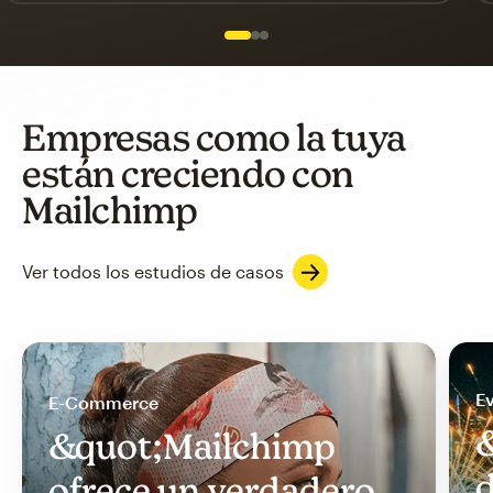
Slide 1 of 3
Go to slide 2 of 3
Go to slide 3 of 3
Empresas como la tuya
están creciendo con
Mailchimp
Ver todos los estudios de casos
Ev
E-Commerce
&
&quot;Mailchimp
d
ofrece un verdadero