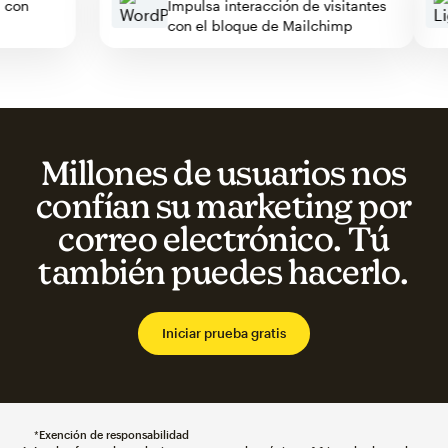
iza con
Impulsa interacción de visitantes
con el bloque de Mailchimp
Millones de usuarios nos
confían su marketing por
correo electrónico. Tú
también puedes hacerlo.
Iniciar prueba gratis
*
Exención de responsabilidad