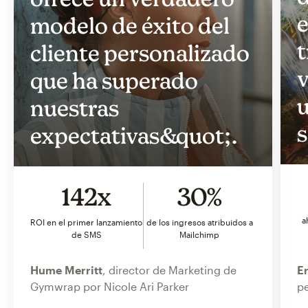
e
modelo de éxito del
t
cliente personalizado
v
que ha superado
u
nuestras
s
expectativas&quot;.
142x
30%
a
ROI en el primer lanzamiento
de los ingresos atribuidos a
de SMS
Mailchimp
Hume Merritt
, director de Marketing de
Er
Gymwrap por Nicole Ari Parker
pe