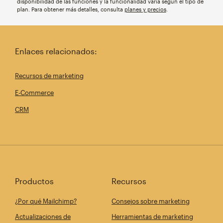
disponibilidad de las funciones y la funcionalidad varía según el tipo de
plan. Para obtener más detalles, consulta
planes y precios
.
Enlaces relacionados:
Recursos de marketing
E-Commerce
CRM
Productos
Recursos
¿Por qué Mailchimp?
Consejos sobre marketing
Actualizaciones de
Herramientas de marketing