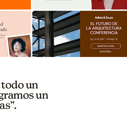
 todo un
logramos un
as”.