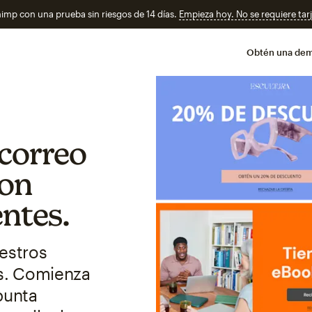
imp con una prueba sin riesgos de 14 días.
Empieza hoy. No se requiere tarj
Obtén una de
 correo
con
ntes.
uestros
s. Comienza
punta