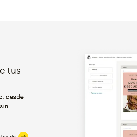
e tus
do, desde
sin
ntenido