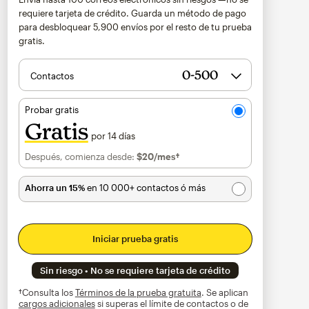
requiere tarjeta de crédito. Guarda un método de pago
para desbloquear
5,900
envíos por el resto de tu prueba
gratis.
Contactos
Probar gratis
Gratis
por 14 días
Después, comienza desde:
$20
/mes†
al mes†
Ahorra un 15%
en 10 000+ contactos ó más
Iniciar prueba gratis
Sin riesgo • No se requiere tarjeta de crédito
†Consulta los
Términos de la prueba gratuita
. Se aplican
cargos adicionales
si superas el límite de contactos o de