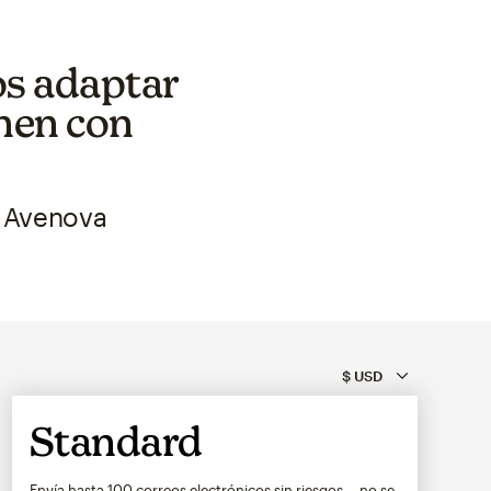
s adaptar
nen con
n Avenova
Standard
Envía hasta 100 correos electrónicos sin riesgos —no se