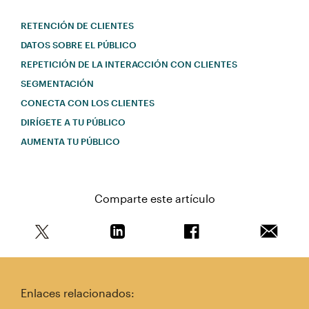
RETENCIÓN DE CLIENTES
DATOS SOBRE EL PÚBLICO
REPETICIÓN DE LA INTERACCIÓN CON CLIENTES
SEGMENTACIÓN
CONECTA CON LOS CLIENTES
DIRÍGETE A TU PÚBLICO
AUMENTA TU PÚBLICO
Comparte este artículo
Comparte este artículo en Twitter
Comparte este artículo en Linkedin
Comparte este artícul
Envía es
Enlaces relacionados: