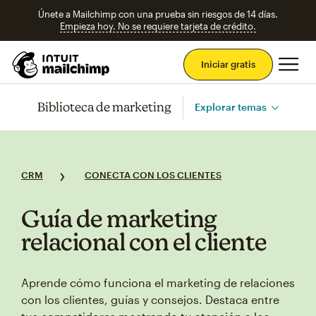
Únete a Mailchimp con una prueba sin riesgos de 14 días.
Empieza hoy. No se requiere tarjeta de crédito.
Men
Iniciar gratis
Biblioteca de marketing
Explorar temas
CRM
CONECTA CON LOS CLIENTES
Guía de marketing
relacional con el cliente
Aprende cómo funciona el marketing de relaciones
con los clientes, guías y consejos. Destaca entre