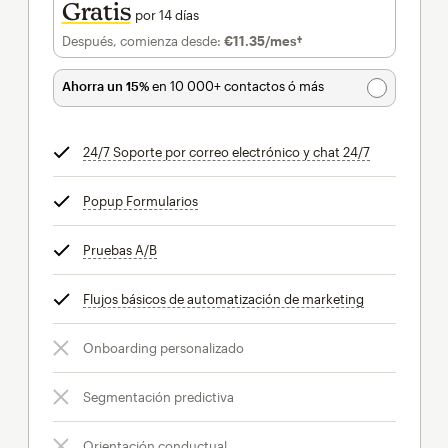
Gratis
por 14 días
Después, comienza desde:
€11.35
/mes†
al mes†
Ahorra un 15%
en 10 000+ contactos ó más
24/7 Soporte por correo electrónico y chat 24/7
info
Popup Formularios
info
Pruebas A/B
info
Flujos básicos de automatización de marketing
info
Onboarding personalizado
Segmentación predictiva
Orientación conductual