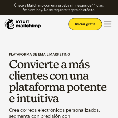
Únete a Mailchimp con una prueba sin riesgos de 14 días.
Empieza hoy. No se requiere tarjeta de crédito.
Men
Iniciar gratis
PLATAFORMA DE EMAIL MARKETING
Convierte a más
clientes con una
plataforma potente
e intuitiva
Crea correos electrónicos personalizados,
segmenta con precisión con