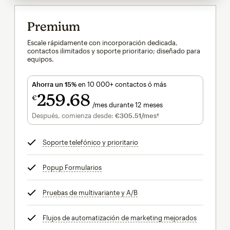
Premium
Escale rápidamente con incorporación dedicada,
contactos ilimitados y soporte prioritario; diseñado para
equipos.
Ahorra un 15%
en 10 000+ contactos ó más
259
68
€
/mes durante 12 meses
€259.68
al mes durante 12 meses
Después, comienza desde:
€305.51
/mes†
al mes†
Soporte telefónico y prioritario
info
Popup Formularios
info
Pruebas de multivariante y A/B
info
Flujos de automatización de marketing mejorados
info