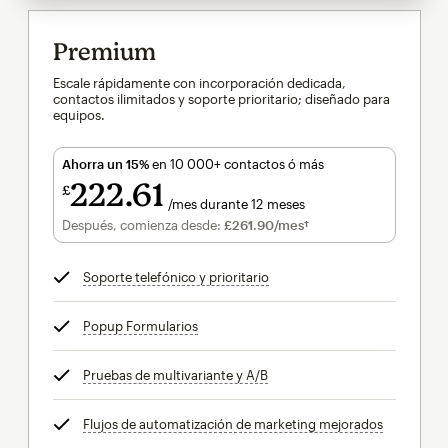
Premium
Escale rápidamente con incorporación dedicada,
contactos ilimitados y soporte prioritario; diseñado para
equipos.
Ahorra un 15%
en 10 000+ contactos ó más
222
61
£
/mes durante 12 meses
£222.61
al mes durante 12 meses
Después, comienza desde:
£261.90
/mes†
al mes†
Soporte telefónico y prioritario
info
Popup Formularios
info
Pruebas de multivariante y A/B
info
Flujos de automatización de marketing mejorados
info