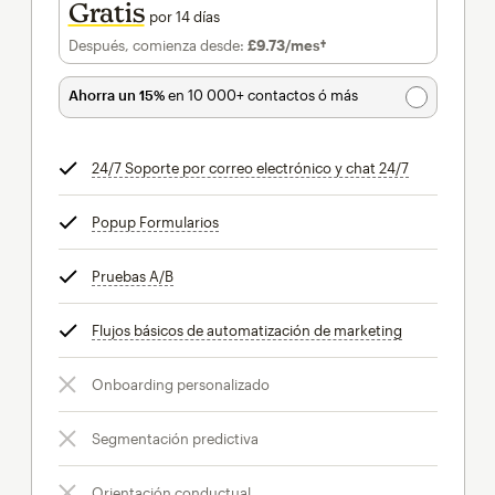
Gratis
por 14 días
Después, comienza desde:
£9.73
/mes†
al mes†
Ahorra un 15%
en 10 000+ contactos ó más
24/7 Soporte por correo electrónico y chat 24/7
info
Popup Formularios
info
Pruebas A/B
info
Flujos básicos de automatización de marketing
info
Onboarding personalizado
Segmentación predictiva
Orientación conductual