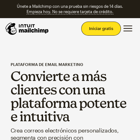
Únete a Mailchimp con una prueba sin riesgos de 14 días.
Empieza hoy. No se requiere tarjeta de crédito.
Men
Iniciar gratis
PLATAFORMA DE EMAIL MARKETING
Convierte a más
clientes con una
plataforma potente
e intuitiva
Crea correos electrónicos personalizados,
segmenta con precisión con