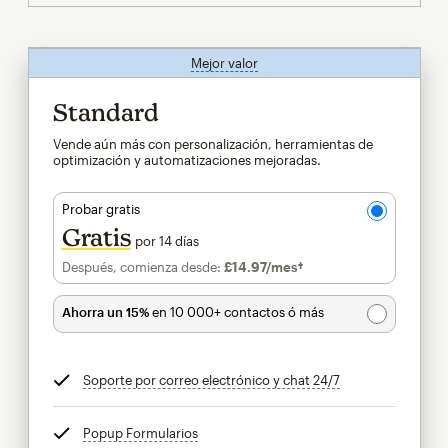
Mejor valor
info
Standard
Vende aún más con personalización, herramientas de
optimización y automatizaciones mejoradas.
Probar gratis
Gratis
por 14 días
Después, comienza desde:
£14.97
/mes†
al mes†
Ahorra un 15%
en 10 000+ contactos ó más
Soporte por correo electrónico y chat 24/7
info
Popup Formularios
info