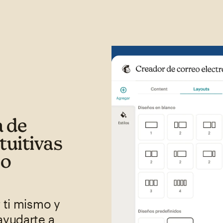
a de
tuitivas
eo
 ti mismo y
ayudarte a