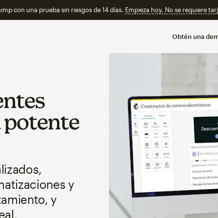
imp con una prueba sin riesgos de 14 días.
Empieza hoy. No se requiere tarj
Obtén una de
entes
 potente
lizados,
atizaciones y
amiento, y
eal.