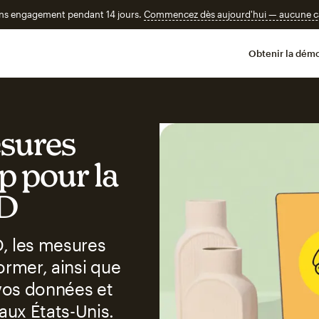
ans engagement pendant 14 jours.
Commencez dès aujourd'hui — aucune car
Obtenir la démo
sures
p pour la
PD
, les mesures
ormer, ainsi que
vos données et
ux États-Unis.