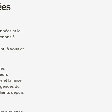
ées
nnées et le
tenons à
nt, à vous et
les
leurs
es
et la mise
xigences du
lients depuis
tre audience