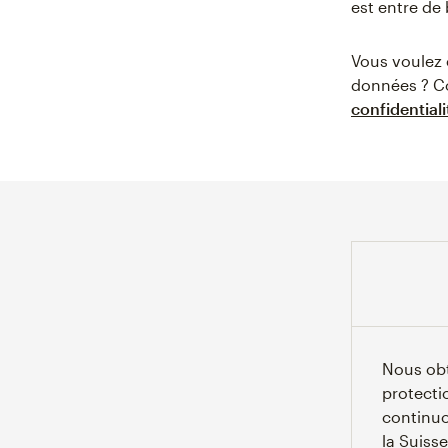
est entre de
Vous voulez 
données ? C
confidentiali
Nous obt
protecti
continuo
la Suiss