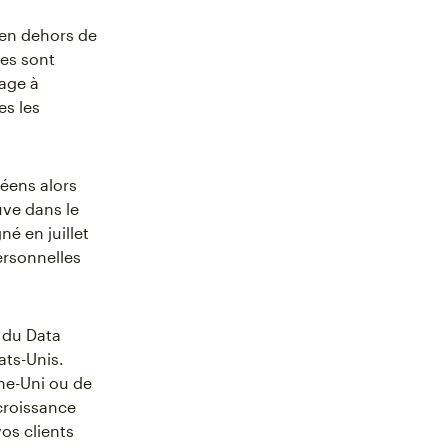
 en dehors de
les sont
gage à
es les
éens alors
uve dans le
né en juillet
ersonnelles
e du Data
ats-Unis.
me-Uni ou de
 croissance
vos clients