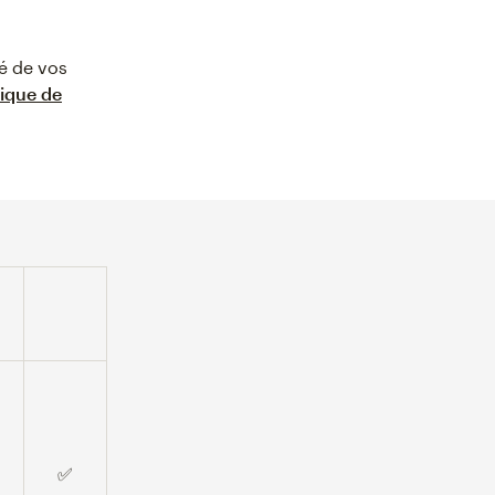
té de vos
tique de
✅