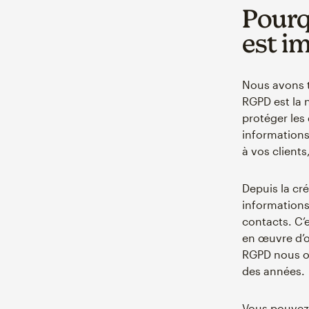
Pourq
est i
Nous avons t
RGPD est la 
protéger les
informations
à vos clients
Depuis la cr
informations
contacts. C’
en œuvre d’o
RGPD nous on
des années.
Vous pouvez 