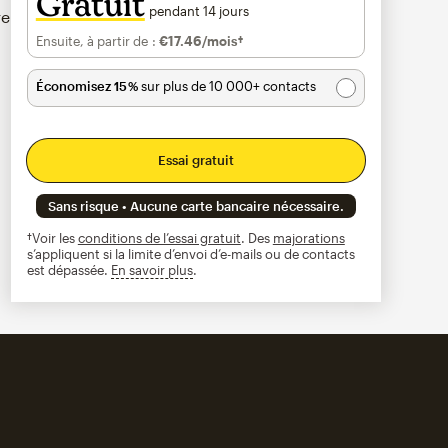
Gratuit
pendant 14 jours
re
Ensuite, à partir de :
€17.46
/mois†
par mois†
Économisez 15 %
sur plus de 10 000+ contacts
Essai gratuit
Sans risque • Aucune carte bancaire nécessaire.
†Voir les
conditions de l’essai gratuit
. Des
majorations
s’appliquent si la limite d’envoi d’e-mails ou de contacts
est dépassée.
En savoir plus
infobulle