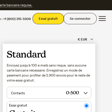
te bancaire requise.
Men
Essai gratuit
Se connecter
 :
+1 (800) 315-5939
Standard
Envoyez jusqu’à 100 e-mails sans risque, sans aucune
carte bancaire nécessaire. Enregistrez un mode de
paiement pour profiter de
5,900
envois pour le reste de
votre essai gratuit.
Contacts
Essai gratuit