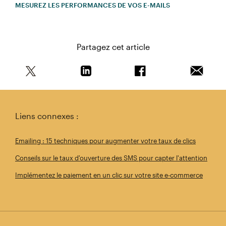
MESUREZ LES PERFORMANCES DE VOS E-MAILS
Partagez cet article
Partagez cet article sur Twitter
Partagez cet article sur Linkedin
Partagez cet article s
Envoyer 
Liens connexes :
Emailing : 15 techniques pour augmenter votre taux de clics
Conseils sur le taux d'ouverture des SMS pour capter l'attention
Implémentez le paiement en un clic sur votre site e-commerce