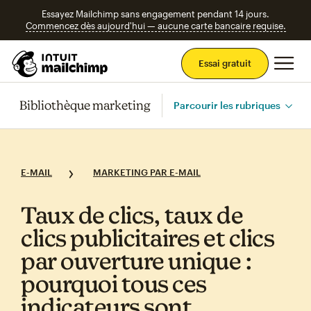
Essayez Mailchimp sans engagement pendant 14 jours.
Commencez dès aujourd'hui — aucune carte bancaire requise.
Men
Essai gratuit
Bibliothèque marketing
Parcourir les rubriques
E-MAIL
MARKETING PAR E-MAIL
Taux de clics, taux de
clics publicitaires et clics
par ouverture unique :
pourquoi tous ces
indicateurs sont