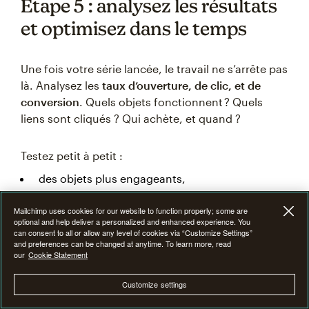
Étape 5 : analysez les résultats
et optimisez dans le temps
Une fois votre série lancée, le travail ne s’arrête pas
là. Analysez les
taux d’ouverture, de clic, et de
conversion
. Quels objets fonctionnent ? Quels
liens sont cliqués ? Qui achète, et quand ?
Testez petit à petit :
des objets plus engageants,
des visuels différents,
Mailchimp uses cookies for our website to function properly; some are
des délais plus courts ou plus longs entre les e-
optional and help deliver a personalized and enhanced experience. You
can consent to all or allow any level of cookies via “Customize Settings”
mails.
and preferences can be changed at anytime. To learn more, read
our
Cookie Statement
L’objectif est d’affiner votre série pour qu’elle
Customize settings
corresponde au plus près à votre audience. Même
une petite variation peut avoir un impact fort sur