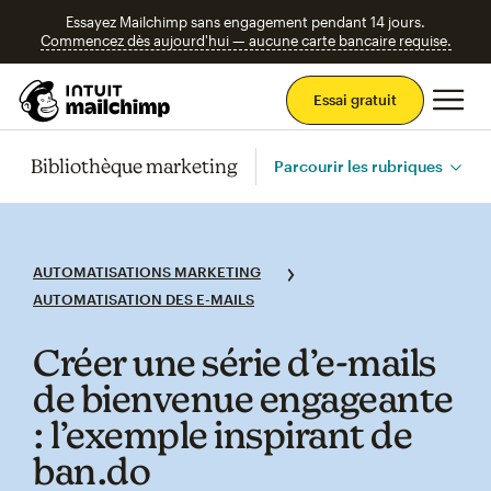
Essayez Mailchimp sans engagement pendant 14 jours.
Commencez dès aujourd'hui — aucune carte bancaire requise.
Men
Essai gratuit
Bibliothèque marketing
Parcourir les rubriques
AUTOMATISATIONS MARKETING
AUTOMATISATION DES E-MAILS
Créer une série d’e‑mails
de bienvenue engageante
: l’exemple inspirant de
ban.do