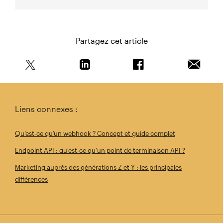
Partagez cet article
Partagez cet article sur Twitter
Partagez cet article sur Linkedin
Partagez cet article s
Envoyer 
Liens connexes :
Qu’est-ce qu’un webhook ? Concept et guide complet
Endpoint API : qu'est-ce qu'un point de terminaison API ?
Marketing auprès des générations Z et Y : les principales
différences