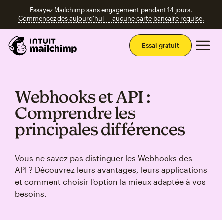
Essayez Mailchimp sans engagement pendant 14 jours.
Commencez dès aujourd'hui — aucune carte bancaire requise.
Men
Essai gratuit
Webhooks et API :
Comprendre les
principales différences
Vous ne savez pas distinguer les Webhooks des
API ? Découvrez leurs avantages, leurs applications
et comment choisir l'option la mieux adaptée à vos
besoins.