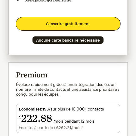
S'inscrire gratuitement
Aucune carte bancaire nécessaire
Premium
Évoluez rapidement grâce à une intégration dédiée, un
nombre illimité de contacts et une assistance prioritaire ;
conçu pour les équipes.
Économisez 15 %
sur plus de 10 000+ contacts
222
88
£
/mois pendant 12 mois
£222.88
par mois pendant 12 mois
Ensuite, à partir de :
£262.21
/mois†
par mois†