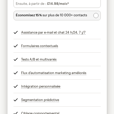
Ensuite, à partir de :
£14.98
/mois†
par mois†
Économisez 15 %
sur plus de 10 000+ contacts
Assistance par e-mail et chat 24 h/24, 7 j/7
infobulle
Formulaires contextuels
infobulle
Tests A/B et multivariés
infobulle
Flux d’automatisation marketing améliorés
infobulle
Intégration personnalisée
infobulle
Segmentation prédictive
infobulle
Ciblage comportemental
infobulle