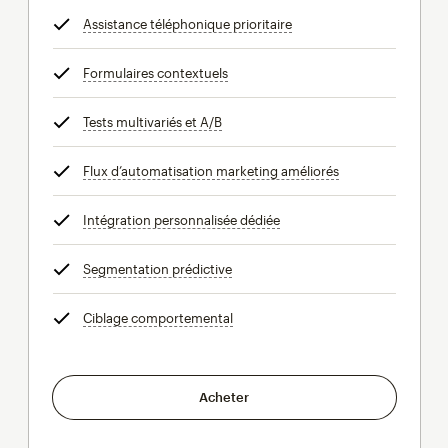
Assistance téléphonique prioritaire
infobulle
Formulaires contextuels
infobulle
Tests multivariés et A/B
infobulle
Flux d’automatisation marketing améliorés
infobulle
Intégration personnalisée dédiée
infobulle
Segmentation prédictive
infobulle
Ciblage comportemental
infobulle
Acheter