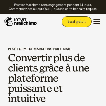
Essayez Mailchimp sans engagement pendant 14 jours.
Commencez dès aujourd'hui — aucune carte bancaire requise.
Men
Essai gratuit
PLATEFORME DE MARKETING PAR E-MAIL
Convertir plus de
clients grâce à une
plateforme
puissante et
intuitive