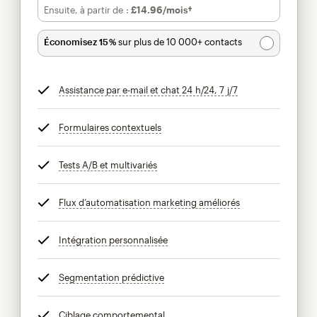
Ensuite, à partir de :
£14.96
/mois†
par mois†
Économisez 15 %
sur plus de 10 000+ contacts
Assistance par e-mail et chat 24 h/24, 7 j/7
infobulle
Formulaires contextuels
infobulle
Tests A/B et multivariés
infobulle
Flux d’automatisation marketing améliorés
infobulle
Intégration personnalisée
infobulle
Segmentation prédictive
infobulle
Ciblage comportemental
infobulle