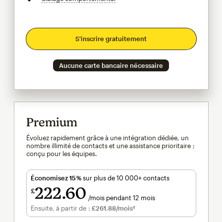
S'inscrire gratuitement
Aucune carte bancaire nécessaire
Premium
Évoluez rapidement grâce à une intégration dédiée, un
nombre illimité de contacts et une assistance prioritaire ;
conçu pour les équipes.
Économisez 15 %
sur plus de 10 000+ contacts
222
60
£
/mois pendant 12 mois
£222.60
par mois pendant 12 mois
Ensuite, à partir de :
£261.88
/mois†
par mois†