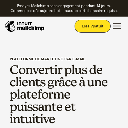
Essayez Mailchimp sans engagement pendant 14 jours.
Commencez dès aujourd'hui — aucune carte bancaire requise.
Men
Essai gratuit
PLATEFORME DE MARKETING PAR E-MAIL
Convertir plus de
clients grâce à une
plateforme
puissante et
intuitive