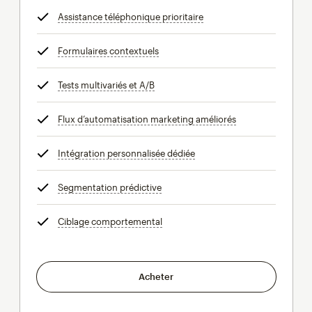
Assistance téléphonique prioritaire
infobulle
Formulaires contextuels
infobulle
Tests multivariés et A/B
infobulle
Flux d’automatisation marketing améliorés
infobulle
Intégration personnalisée dédiée
infobulle
Segmentation prédictive
infobulle
Ciblage comportemental
infobulle
Acheter