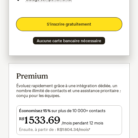
S'inscrire gratuitement
Aucune carte bancaire nécessaire
Premium
Évoluez rapidement grâce à une intégration dédiée, un
nombre illimité de contacts et une assistance prioritaire ;
conçu pour les équipes.
Économisez 15 %
sur plus de 10 000+ contacts
1 533
69
R$
/mois pendant 12 mois
R$1 533.69
par mois pendant 12 mois
Ensuite, à partir de :
R$1 804.34
/mois†
par mois†