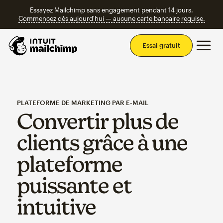
Essayez Mailchimp sans engagement pendant 14 jours.
Commencez dès aujourd'hui — aucune carte bancaire requise.
Men
Essai gratuit
PLATEFORME DE MARKETING PAR E-MAIL
Convertir plus de
clients grâce à une
plateforme
puissante et
intuitive