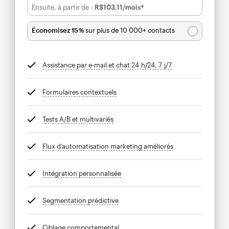
Ensuite, à partir de :
R$103.11
/mois†
par mois†
Économisez 15 %
sur plus de 10 000+ contacts
Assistance par e-mail et chat 24 h/24, 7 j/7
infobulle
Formulaires contextuels
infobulle
Tests A/B et multivariés
infobulle
Flux d’automatisation marketing améliorés
infobulle
Intégration personnalisée
infobulle
Segmentation prédictive
infobulle
Ciblage comportemental
infobulle