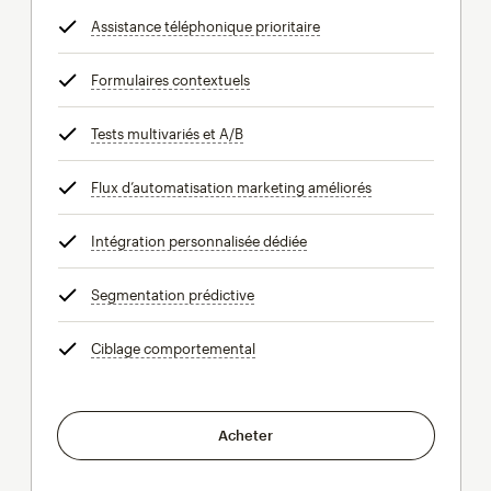
Assistance téléphonique prioritaire
infobulle
Formulaires contextuels
infobulle
Tests multivariés et A/B
infobulle
Flux d’automatisation marketing améliorés
infobulle
Intégration personnalisée dédiée
infobulle
Segmentation prédictive
infobulle
Ciblage comportemental
infobulle
Acheter