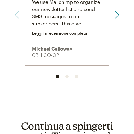
We use Mailchimp to organize
We us
our newsletter list and send
cusot
SMS messages to our
trigg
subscribers. This give…
resp
Leggi la recensione completa
Leggi 
Michael Galloway
Russe
CBH CO‑OP
Doug
Continua a spingerti