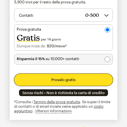
5,900
invii per il resto della prova gratuita.
Contatti
Prova gratuita
Gratis
per 14 giorni
Dunque inizia da:
$20
/mese†
al mese†
Risparmia il 15%
su 10.000+ contatti
Provalo gratis
Senza rischi • Non è richiesta la carta di credito
†Consulta i
Termini della prova gratuita
. Se superi il limite
di contatti o di email inviate viene applicato un
costo
aggiuntivo
.
Ulteriori informazioni
tooltip