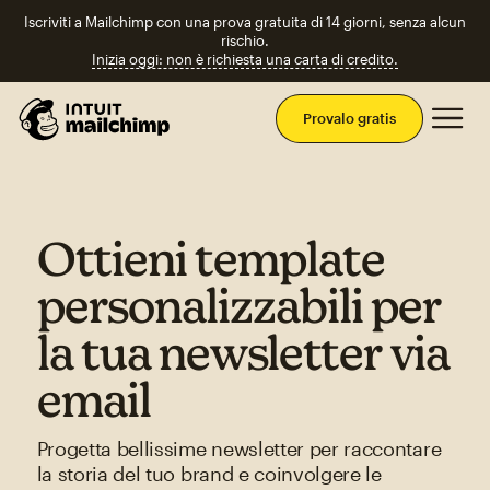
Iscriviti a Mailchimp con una prova gratuita di 14 giorni, senza alcun
rischio.
Inizia oggi: non è richiesta una carta di credito.
Men
Provalo gratis
Ottieni template
personalizzabili per
la tua newsletter via
email
Progetta bellissime newsletter per raccontare
la storia del tuo brand e coinvolgere le