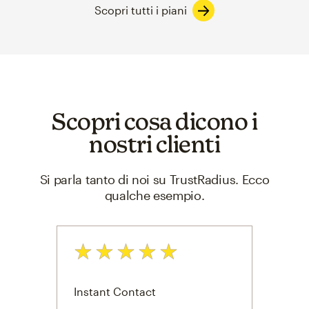
Scopri tutti i piani
Scopri cosa dicono i
nostri clienti
Si parla tanto di noi su TrustRadius. Ecco
qualche esempio.
Valutazione: 5 su 5
Valut
Instant Contact
Essen