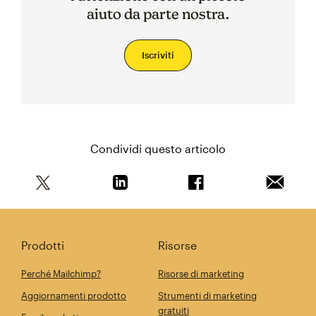
aiuto da parte nostra.
Iscriviti
Condividi questo articolo
Condividi questo articolo su Twitter
Condividi questo articolo su Linkedi
Condividi questo arti
Invia qu
Prodotti
Risorse
Perché Mailchimp?
Risorse di marketing
Aggiornamenti prodotto
Strumenti di marketing
gratuiti