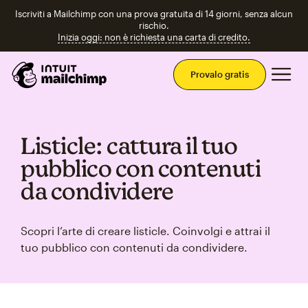
Iscriviti a Mailchimp con una prova gratuita di 14 giorni, senza alcun
rischio.
Inizia oggi: non è richiesta una carta di credito.
Men
Provalo gratis
Listicle: cattura il tuo
pubblico con contenuti
da condividere
Scopri l’arte di creare listicle. Coinvolgi e attrai il
tuo pubblico con contenuti da condividere.