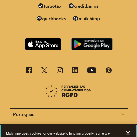
Agora, esta página está disponível em outros idiomas.
Mailchimp uses cookies for our website to function properly; some are