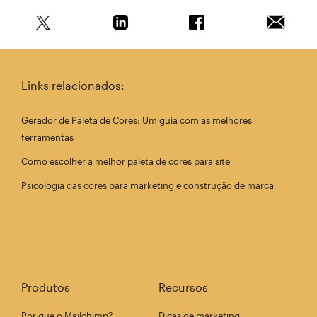
Compartilhe este artigo no Twitter
Compartilhe este artigo no Linkedin
Compartilhe este arti
Enviar e
Links relacionados:
Gerador de Paleta de Cores: Um guia com as melhores
ferramentas
Como escolher a melhor paleta de cores para site
Psicologia das cores para marketing e construção de marca
Produtos
Recursos
Por que o Mailchimp?
Dicas de marketing