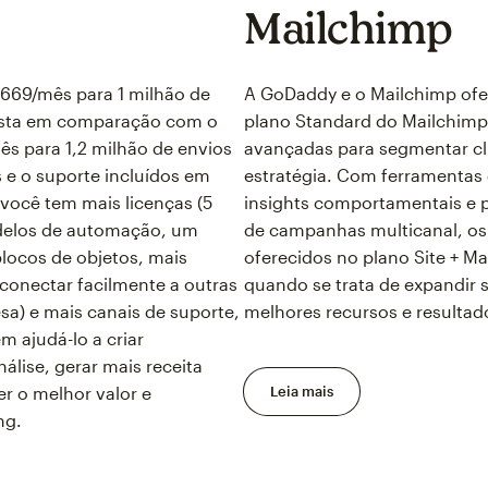
Mailchimp
 669/mês para 1 milhão de
A GoDaddy e o Mailchimp ofe
vista em comparação com o
plano Standard do Mailchimp
s para 1,2 milhão de envios
avançadas para segmentar cli
 e o suporte incluídos em
estratégia. Com ferramentas
você tem mais licenças (5
insights comportamentais e 
odelos de automação, um
de campanhas multicanal, os
blocos de objetos, mais
oferecidos no plano Site + 
conectar facilmente a outras
quando se trata de expandir 
a) e mais canais de suporte,
melhores recursos e resultad
m ajudá-lo a criar
álise, gerar mais receita
r o melhor valor e
Leia mais
ng.