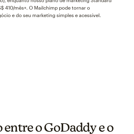
io), enquanto nosso plano de marketing Standard
S$ 410/mês+. O Mailchimp pode tornar o
cio e do seu marketing simples e acessível.
entre o GoDaddy e o