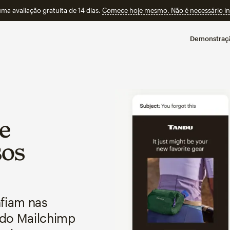
a avaliação gratuita de 14 dias.
Comece hoje mesmo. Não é necessário ins
Demonstraç
 e
sos
nfiam nas
 do Mailchimp