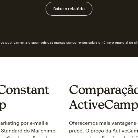
Baixe o relatório
os publicamente disponíveis das marcas concorrentes sobre o número mundial de cli
 Constant
Comparação 
mp
ActiveCampa
rketing por e-mail e
Oferecemos mais vantagens 
 Standard do Mailchimp,
preço. O preço da ActiveCa