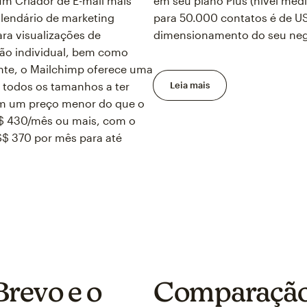
m Criador de E-mail mais
em seu plano Plus (nível méd
alendário de marketing
para 50.000 contatos é de U
ara visualizações de
dimensionamento do seu negó
ção individual, bem como
ante, o Mailchimp oferece uma
 todos os tamanhos a ter
Leia mais
tem um preço menor do que o
S$ 430/mês ou mais, com o
$ 370 por mês para até
revo e o
Comparação 