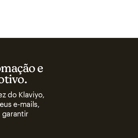
tomação e
otivo.
z do Klaviyo,
eus e-mails,
garantir