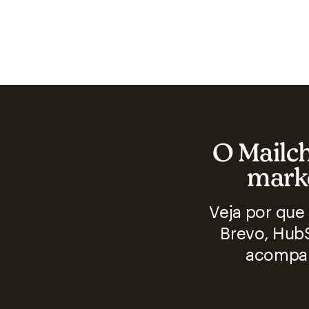
O Mailch
marke
Veja por que
Brevo, HubS
acompan