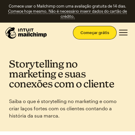
Comece usar o Mailchimp com uma avaliação gratuita de 14 dias.
Comece hoje mesmo. Não é necessário inserir dados do cartão de
crédito.
Men
Começar grátis
Storytelling no
marketing e suas
conexões com o cliente
Saiba o que é storytelling no marketing e como
criar laços fortes com os clientes contando a
história da sua marca.