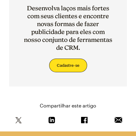
Desenvolva laços mais fortes
com seus clientes e encontre
novas formas de fazer
publicidade para eles com
nosso conjunto de ferramentas
de CRM.
Cadastre-se
Compartilhar este artigo
Compartilhe este artigo no Twitter
Compartilhe este artigo no Linkedin
Compartilhe este arti
Enviar e