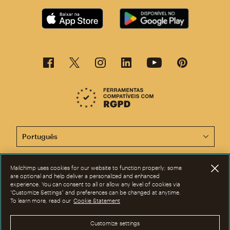
Agora, esta página está disponível em outros idiomas.
Mailchimp uses cookies for our website to function properly; some
©2001-2026 Todos os direitos reservados. Mailchimp® é marca registrada
are optional and help deliver a personalized and enhanced
da The Rocket Science Group. Apple e o logotipo da Apple são marcas
experience. You can consent to all or allow any level of cookies via
registadas da Apple Inc. Mac App Store é marca de serviços da Apple Inc.
“Customize Settings” and preferences can be changed at anytime.
Google Play e o logotipo do Google Play são marcas registradas da
To learn more, read our
Cookie Statement
Google Inc.
Privacidade
|
Termos
|
Avisos legais
|
Preferências de
cookies
Customize settings