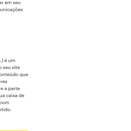
rar em seu
municações
L) é um
o seu site
conteúdo que
ores
e a parte
a caixa de
o com
ntido.