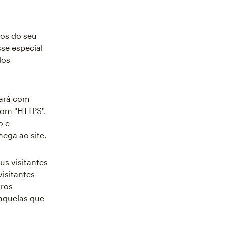
ços do seu
sse especial
dos
çará com
com "HTTPS".
o e
ega ao site.
us visitantes
visitantes
iros
aquelas que