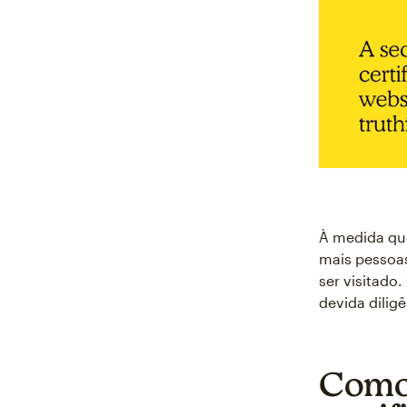
À medida que
mais pessoas
ser visitado
devida dilig
Como 