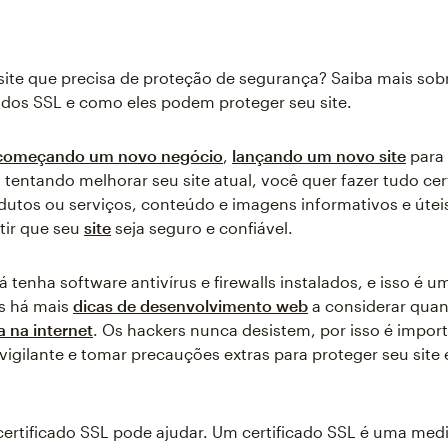
ite que precisa de proteção de segurança? Saiba mais sob
cados SSL e como eles podem proteger seu site.
começando um novo negócio
,
lançando um novo site
para
u tentando melhorar seu site atual, você quer fazer tudo ce
dutos ou serviços, conteúdo e imagens informativos e útei
tir que seu
site
seja seguro e confiável.
á tenha software antivírus e firewalls instalados, e isso é 
s há mais
dicas de desenvolvimento web
a considerar quan
 na internet
. Os hackers nunca desistem, por isso é impor
igilante e tomar precauções extras para proteger seu site 
certificado SSL pode ajudar. Um certificado SSL é uma med