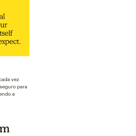
cada vez
 seguro para
zendo a
um