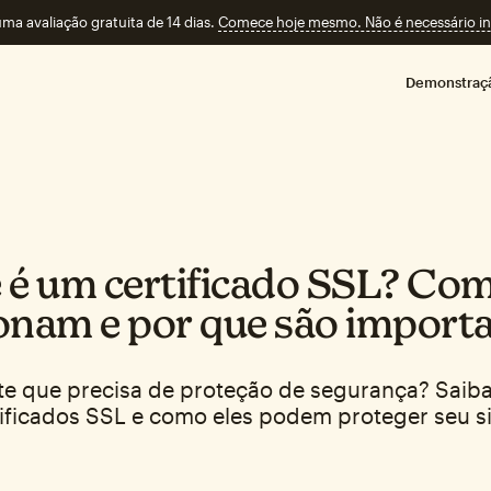
a avaliação gratuita de 14 dias.
Comece hoje mesmo. Não é necessário ins
Demonstraç
 é um certificado SSL? Co
onam e por que são import
te que precisa de proteção de segurança? Saib
ificados SSL e como eles podem proteger seu si