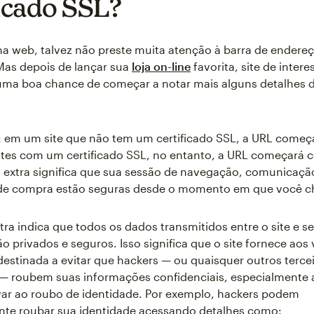
ficado SSL?
a web, talvez não preste muita atenção à barra de endere
Mas depois de lançar sua
loja on-line
favorita, site de intere
uma boa chance de começar a notar mais alguns detalhes 
: em um site que não tem um certificado SSL, a URL come
ites com um certificado SSL, no entanto, a URL começará 
S" extra significa que sua sessão de navegação, comunicaçã
 de compra estão seguras desde o momento em que você ch
tra indica que todos os dados transmitidos entre o site e se
 privados e seguros. Isso significa que o site fornece aos 
 destinada a evitar que hackers — ou quaisquer outros terce
 — roubem suas informações confidenciais, especialmente 
ar ao roubo de identidade. Por exemplo, hackers podem
nte roubar sua identidade acessando detalhes como: