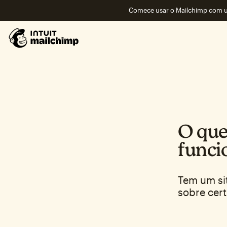
Comece usar o Mailchimp com um
O que
funci
Tem um si
sobre cert