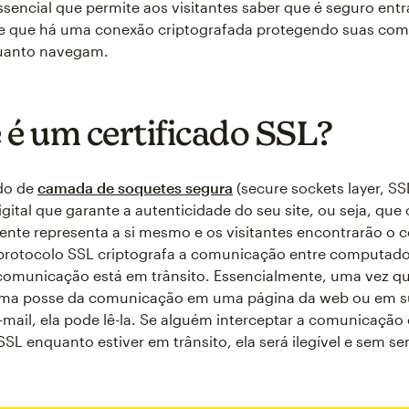
sencial que permite aos visitantes saber que é seguro ent
nte que há uma conexão criptografada protegendo suas co
uanto navegam.
 é um certificado SSL?
ado de
camada de soquetes segura
(secure sockets layer, SS
igital que garante a autenticidade do seu site, ou seja, que 
nte representa a si mesmo e os visitantes encontrarão o 
protocolo SSL criptografa a comunicação entre computad
omunicação está em trânsito. Essencialmente, uma vez qu
oma posse da comunicação em uma página da web ou em su
-mail, ela pode lê-la. Se alguém interceptar a comunicaçã
SSL enquanto estiver em trânsito, ela será ilegível e sem se