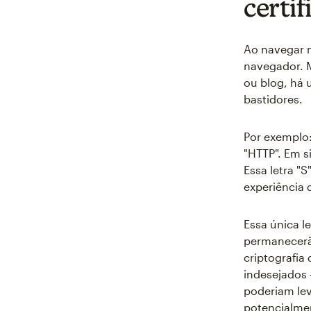
certi
Ao navegar n
navegador. 
ou blog, há 
bastidores.
Por exemplo
"HTTP". Em s
Essa letra "
experiência
Essa única le
permanecerão
criptografia
indesejados
poderiam lev
potencialme