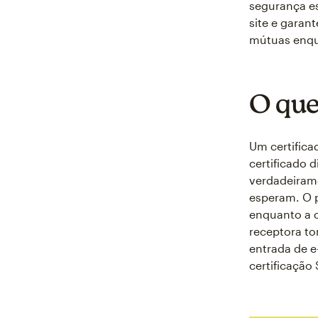
segurança es
site e gara
mútuas enq
O que
Um certific
certificado d
verdadeirame
esperam. O 
enquanto a c
receptora t
entrada de e
certificação 