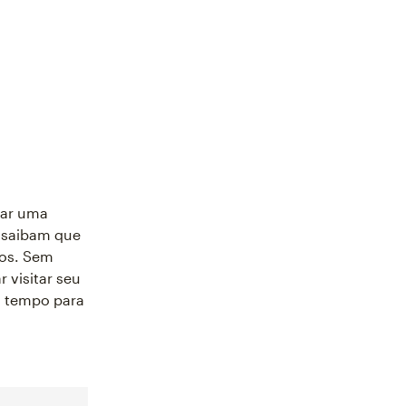
rar uma
s saibam que
dos. Sem
 visitar seu
 tempo para