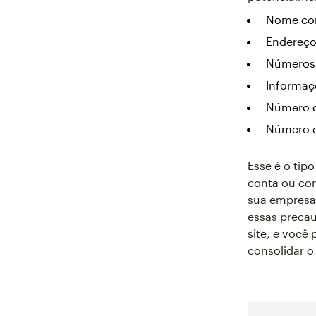
Nome co
Endereç
Números 
Informaç
Número d
Número d
Esse é o tip
conta ou con
sua empresa
essas precau
site, e você
consolidar o