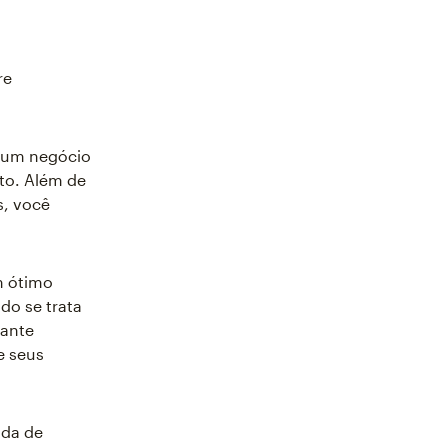
re
 um negócio
rto. Além de
s, você
um ótimo
do se trata
tante
e seus
ida de