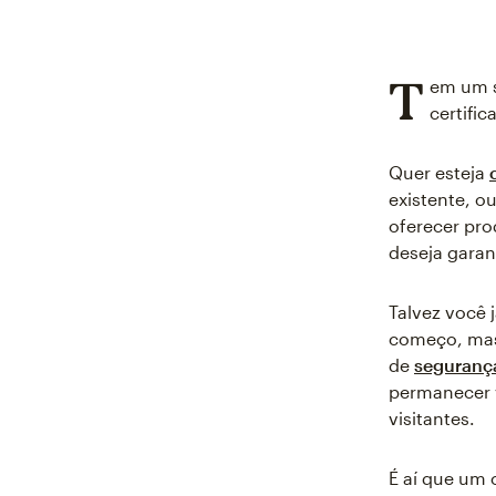
T
em um s
certifi
Quer esteja
existente, o
oferecer pro
deseja garan
Talvez você j
começo, ma
de
segurança
permanecer v
visitantes.
É aí que um 