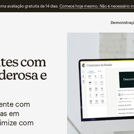
a avaliação gratuita de 14 dias.
Comece hoje mesmo. Não é necessário ins
Demonstraç
ntes com
derosa e
mente com
das em
imize com