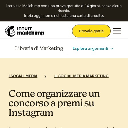
Iscriviti a Mailchimp con una prova gratuita di 14 giorni, senza alcun
rischio.
Inizia oggi: non è richiesta una carta di credito.
Men
Provalo gratis
Libreria di Marketing
Esplora argomenti
I SOCIAL MEDIA
IL SOCIAL MEDIA MARKETING
Come organizzare un
concorso a premi su
Instagram