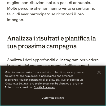
migliori contribuzioni nel tuo post di annuncio.
Molte persone che non hanno vinto si sentiranno
felici di aver partecipato se riconosci il loro
impegno.
Analizza i risultati e pianifica la
tua prossima campagna
Analizza i dati approfonditi di Instagram per vedere
i risultati del concorso a premi. Verifica quanti
nuovi follower hai guadagnato, quali post hanno
Mailchimp uses cookies for our website to function properly; some
are optional and help deliver a personalized and enhanced
ottenuto il maggior numero di interazioni e se le
experience. You can consent to all or allow any level of cookies via
persone hanno continuato a interagire con il tuo
“Customize Settings” and preferences can be changed at anytime.
To learn more, read our
Cookie Statement
account dopo la fine del concorso.
Customize settings
Queste informazioni ti aiuteranno a decidere cosa