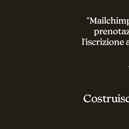
"Mailchimp 
prenotazi
l'iscrizione
Costruisci