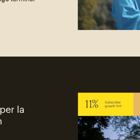
per la
n