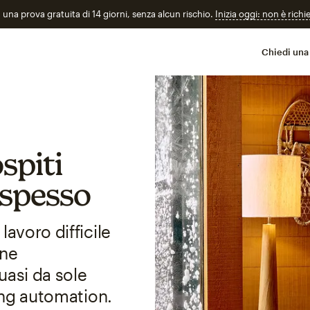
n una prova gratuita di 14 giorni, senza alcun rischio.
Inizia oggi: non è richi
Chiedi una
spiti
 spesso
lavoro difficile
gne
uasi da sole
ting automation.