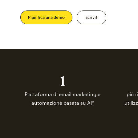
Pianifica una demo
Iscriviti
1
Piattaforma di email marketing e
più r
automazione basata su AI*
utiliz