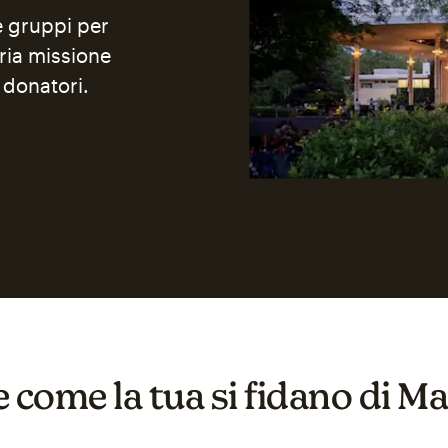
 e gruppi per
ria missione
 donatori.
 come la tua si fidano di M