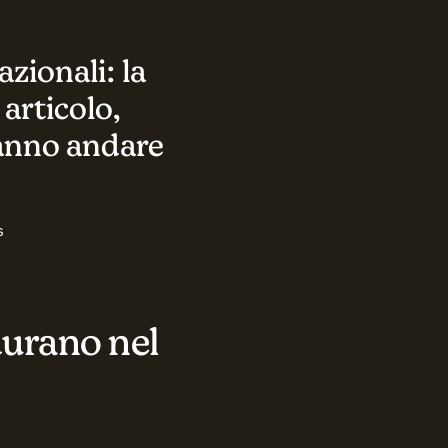
azionali: la
 articolo,
 fanno andare
s
 durano nel