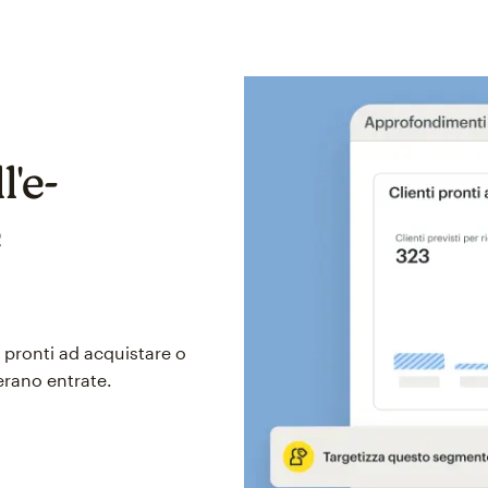
l'e-
e
 pronti ad acquistare o
rano entrate.