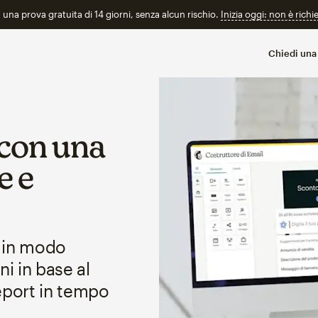
n una prova gratuita di 14 giorni, senza alcun rischio.
Inizia oggi: non è richi
Chiedi una
 con una
e e
i in modo
i in base al
port in tempo