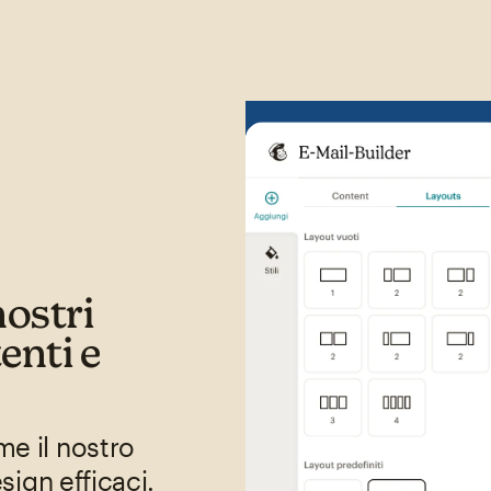
nostri
enti e
me il nostro
sign efficaci.