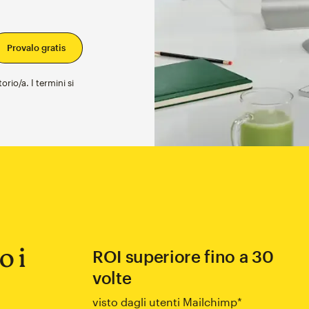
rio/a. I termini si
o i
ROI superiore fino a 30
volte
visto dagli utenti Mailchimp*