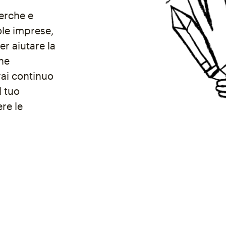
cerche e
ole imprese,
er aiutare la
he
ai continuo
l tuo
re le