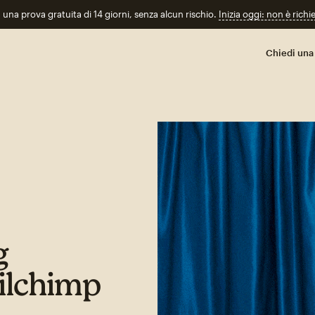
n una prova gratuita di 14 giorni, senza alcun rischio.
Inizia oggi: non è richi
Chiedi una
g
ailchimp