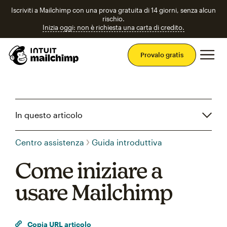
Iscriviti a Mailchimp con una prova gratuita di 14 giorni, senza alcun
rischio.
Inizia oggi: non è richiesta una carta di credito.
Men
Provalo gratis
In questo articolo
Centro assistenza
Guida introduttiva
Come iniziare a
usare Mailchimp
Copia URL articolo