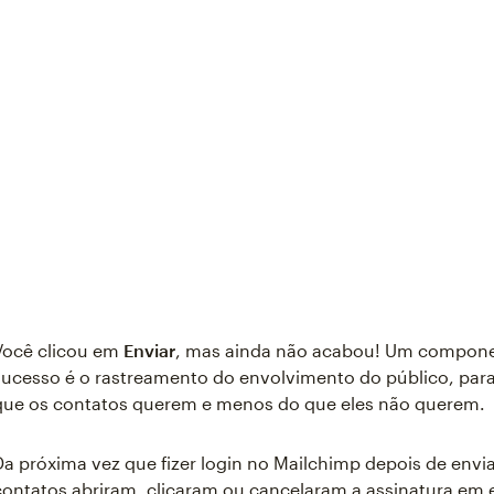
Você clicou em
Enviar
, mas ainda não acabou! Um compone
sucesso é o rastreamento do envolvimento do público, par
que os contatos querem e menos do que eles não querem.
Da próxima vez que fizer login no Mailchimp depois de envi
contatos abriram, clicaram ou cancelaram a assinatura em 