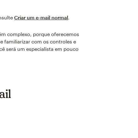
nsulte
Criar um e-mail normal
.
mbém complexo, porque oferecemos
 familiarizar com os controles e
ocê será um especialista em pouco
ail
g
 later.