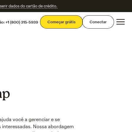
erir dados do cartão de crédito.
Men
Começar grátis
Conectar
ão:
+1 (800) 315-5939
mp
juda você a gerenciar e se
s interessadas. Nossa abordagem