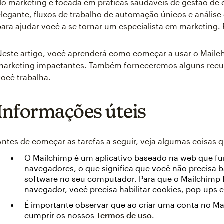
do marketing é focada em práticas saudáveis de gestão de 
elegante, fluxos de trabalho de automação únicos e anális
para ajudar você a se tornar um especialista em marketing
Neste artigo, você aprenderá como começar a usar o Mailch
marketing impactantes. Também forneceremos alguns recur
você trabalha.
Informações úteis
Antes de começar as tarefas a seguir, veja algumas coisas 
O Mailchimp é um aplicativo baseado na web que fu
navegadores, o que significa que você não precisa b
software no seu computador. Para que o Mailchim
navegador, você precisa habilitar cookies, pop-ups e
É importante observar que ao criar uma conta no M
cumprir os nossos
Termos de uso
.