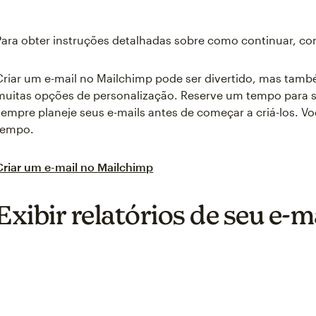
Para obter instruções detalhadas sobre como continuar, co
Criar um e-mail no Mailchimp pode ser divertido, mas ta
muitas opções de personalização. Reserve um tempo para se
sempre planeje seus e-mails antes de começar a criá-los. V
tempo.
Criar um e-mail no Mailchimp
Exibir relatórios de seu e-m
Something went wron
An error occurred, please try again
Try again