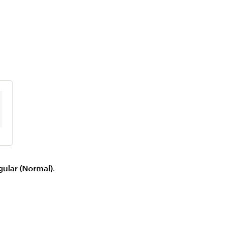
gular (Normal)
.