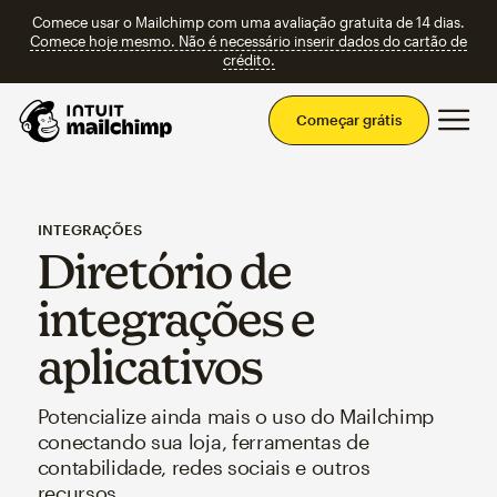
Comece usar o Mailchimp com uma avaliação gratuita de 14 dias.
Comece hoje mesmo. Não é necessário inserir dados do cartão de
crédito.
Men
Começar grátis
INTEGRAÇÕES
Diretório de
integrações e
aplicativos
Potencialize ainda mais o uso do Mailchimp
conectando sua loja, ferramentas de
contabilidade, redes sociais e outros
recursos.