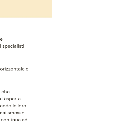
ne
specialisti
orizzontale e
a che
 l’esperta
endo le loro
 mai smesso
a continua ad