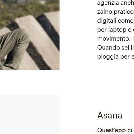
agenzia anch
zaino pratic
digitali come 
per laptop e c
movimento. In
Quando sei in
pioggia per e
Asana
Quest’app ci 