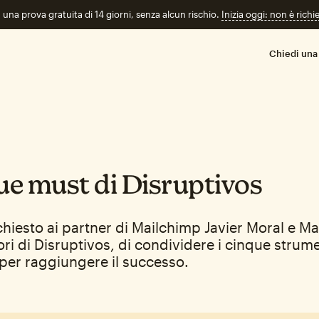
n una prova gratuita di 14 giorni, senza alcun rischio.
Inizia oggi: non è richi
Chiedi una
que must di Disruptivos
iesto ai partner di Mailchimp Javier Moral e Mar
ri di Disruptivos, di condividere i cinque strume
 per raggiungere il successo.