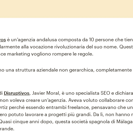
vos
è un’agenzia andalusa composta da 10 persone che tie
larmente alla vocazione rivoluzionaria del suo nome. Questi 
ce marketing vogliono rompere le regole.
o una struttura aziendale non gerarchica, completamente 
di
Disruptivos
, Javier Moral, è uno specialista SEO e dichiar
 non voleva creare un’agenzia. Aveva voluto collaborare con
tiz perché essendo entrambi freelance, pensavano che un
ero potuto lavorare a progetti più grandi. Da lì, non hanno
 Quasi cinque anni dopo, questa società spagnola di Málag
grande.