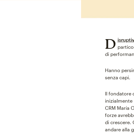
D
isrupti
partico
di performan
Hanno persin
senza capi.
Il fondatore 
inizialmente
CRM María Or
forze avrebb
di crescere.
andare alla 