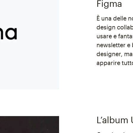
Figma
È una delle n
design collab
usare e fant
newsletter e 
designer, ma
apparire tutt
L’album U