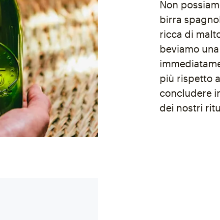
Non possiam
birra spagnol
ricca di malt
beviamo una b
immediatament
più rispetto 
concludere in
dei nostri ritu