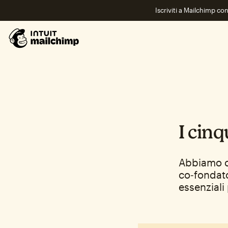
Iscriviti a Mailchimp co
I cin
Abbiamo ch
co‑fondato
essenziali