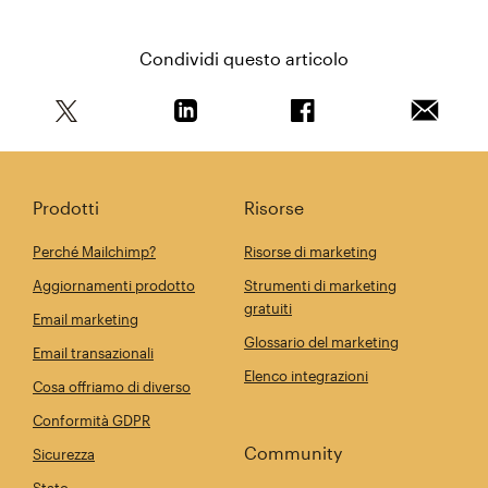
Condividi questo articolo
Condividi questo articolo su Twitter
Condividi questo articolo su Linkedi
Condividi questo arti
Invia qu
Prodotti
Risorse
Perché Mailchimp?
Risorse di marketing
Aggiornamenti prodotto
Strumenti di marketing
gratuiti
Email marketing
Glossario del marketing
Email transazionali
Elenco integrazioni
Cosa offriamo di diverso
Conformità GDPR
Community
Sicurezza