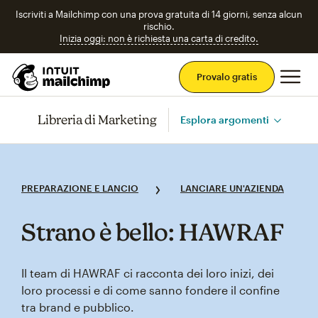
Iscriviti a Mailchimp con una prova gratuita di 14 giorni, senza alcun
rischio.
Inizia oggi: non è richiesta una carta di credito.
Men
Provalo gratis
Libreria di Marketing
Esplora argomenti
PREPARAZIONE E LANCIO
LANCIARE UN'AZIENDA
Strano è bello: HAWRAF
Il team di HAWRAF ci racconta dei loro inizi, dei
loro processi e di come sanno fondere il confine
tra brand e pubblico.