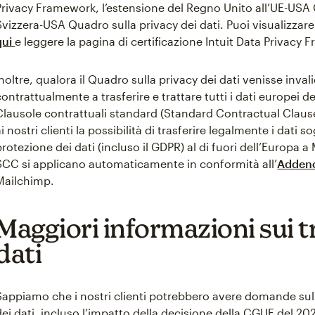
Privacy Framework, l’estensione del Regno Unito all’UE-USA Q
Svizzera-USA Quadro sulla privacy dei dati. Puoi visualizzare
qui
e leggere la pagina di certificazione Intuit Data Privacy
Inoltre, qualora il Quadro sulla privacy dei dati venisse inv
contrattualmente a trasferire e trattare tutti i dati europei de
Clausole contrattuali standard (Standard Contractual Claus
i nostri clienti la possibilità di trasferire legalmente i dati so
protezione dei dati (incluso il GDPR) al di fuori dell’Europa a 
SCC si applicano automaticamente in conformità all’
Addend
Mailchimp.
Maggiori informazioni sui t
dati
Sappiamo che i nostri clienti potrebbero avere domande sul
dei dati, incluso l’impatto della decisione della CGUE del 20