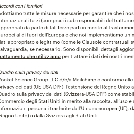
ccordi con i fornitori
Adottiamo tutte le misure necessarie per garantire che i nostr
internazionali terzi (compresi i sub-responsabili del tratt
appropriati da parte di tali terze parti in merito al trasferime
europei al di fuori dell’Europa e che noi implementiamo un
dati appropriato e legittimo (come le Clausole contrattuali st
salvaguardia, se necessario. Sono disponibili dettagli aggior
trattamento che utilizziamo
per trattare i dati dei nostri me
Quadro sulla privacy dei dati
Rocket Science Group LLC d/b/a Mailchimp è conforme alle
privacy dei dati (UE-USA DPF), l’estensione del Regno Unito 
Quadro sulla privacy dei dati (Svizzera-USA DPF) come stabil
Commercio degli Stati Uniti in merito alla raccolta, all’uso e
informazioni personali trasferite dall’Unione europea (UE), d
(Regno Unito) e dalla Svizzera agli Stati Uniti.