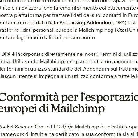
Se l’utente è un cliente Mailchimp con sede nello Spazio e
Unito o in Svizzera (che faremo riferimento collettivamente c
nostra piattaforma per trattare i dati dei suoi contatti in E
trattamento dei
dati (Data Processing Addendum
, DPA) è st
trasferire i dati personali europei a Mailchimp negli Stati Un
trattare legalmente tali dati per suo conto.
Il DPA è incorporato direttamente nei nostri Termini di utili
firma. Utilizzando Mailchimp o registrandoti a un account, acc
dei Termini di utilizzo standard e dell’Addendum sul trattam
ciascun utente si impegna a un utilizzo conforme a tutte le le
Conformità per l’esportazio
europei di Mailchimp
Rocket Science Group LLC d/b/a Mailchimp è un’entità cope
Framework di Intuit e ha certificato la sua conformità sia all’