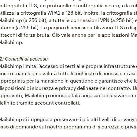
crittografata TLS, un protocollo di crittografia sicuro, e la r
utilizza la crittografia WPA2 a 128 bit. Inoltre, la crittografia 
Mailchimp (a 256 bit), a tutte le connessioni VPN (a 256 bit) e
interna (a 256 bit). Le pagine di accesso utilizzano TLS e d
attacchi di forza bruta. Ciò vale anche per le applicazioni Ma
Mailchimp.
(2) Controlli di accesso
Mailchimp limita l’accesso di terzi alle proprie infrastrutture e
nostro team legale valuta tutte le richieste di accesso, si ass
appropriata per la mansione in questione e garantisce che la
disposizioni di sicurezza e privacy delineate nel contratto. 
approvato, Mailchimp concede tale accesso esclusivamente 
definite tramite account controllati.
Mailchimp si impegna a preservare i più alti livelli di privacy 
caso di domande sul nostro programma di sicurezza e priva