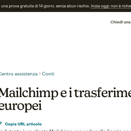
n una prova gratuita di 14 giorni, senza alcun rischio.
Inizia oggi: non è richi
Chiedi una
Centro assistenza
Conti
Mailchimp e i trasferime
europei
Copia URL articolo