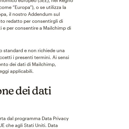
conomico europeo (SEE), nel Regno
ome “Europa”), o se utilizza la
uropa, il nostro Addendum sul
ato redatto per consentirgli di
iti e per consentire a Mailchimp di
zzo standard e non richiede una
etti i presenti termini. Ai sensi
ento dei dati di Mailchimp,
ggi applicabili.
ne dei dati
rta dal programma Data Privacy
UE che agli Stati Uniti. Data