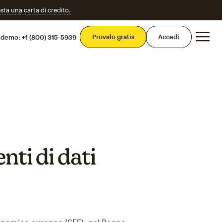
esta una carta di credito.
Men
Provalo gratis
Accedi
 demo:
+1 (800) 315-5939
nti di dati