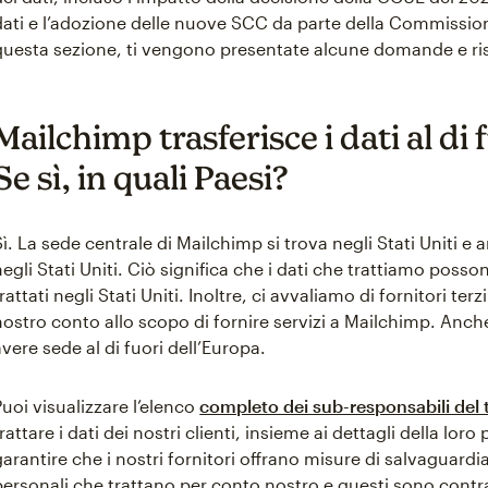
dati e l’adozione delle nuove SCC da parte della Commission
questa sezione, ti vengono presentate alcune domande e r
Mailchimp trasferisce i dati al di
Se sì, in quali Paesi?
Sì. La sede centrale di Mailchimp si trova negli Stati Uniti e
negli Stati Uniti. Ciò significa che i dati che trattiamo posson
trattati negli Stati Uniti. Inoltre, ci avvaliamo di fornitori ter
nostro conto allo scopo di fornire servizi a Mailchimp. Anche 
avere sede al di fuori dell’Europa.
Puoi visualizzare l’elenco
completo dei sub-responsabili del 
trattare i dati dei nostri clienti, insieme ai dettagli della lo
garantire che i nostri fornitori offrano misure di salvaguard
personali che trattano per conto nostro e questi sono contra