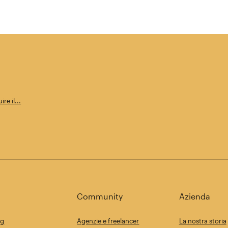
re il...
Community
Azienda
ng
Agenzie e freelancer
La nostra storia