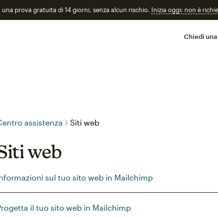
n una prova gratuita di 14 giorni, senza alcun rischio.
Inizia oggi: non è richi
Chiedi una
Centro assistenza
Siti web
Siti web
Informazioni sul tuo sito web in Mailchimp
Progetta il tuo sito web in Mailchimp