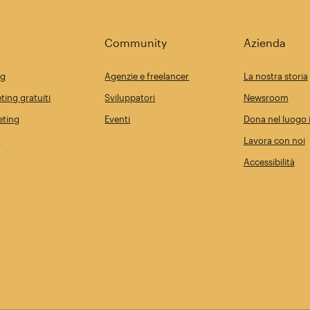
Community
Azienda
ng
Agenzie e freelancer
La nostra storia
ting gratuiti
Sviluppatori
Newsroom
eting
Eventi
Dona nel luogo i
i
Lavora con noi
Accessibilità