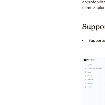
approfondita
come Zapier 
Suppo
Supporto