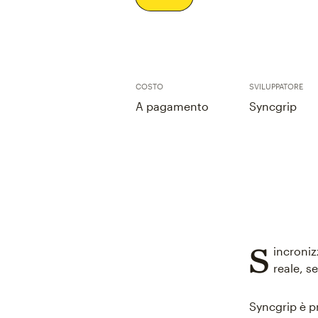
COSTO
SVILUPPATORE
A pagamento
Syncgrip
S
incroniz
reale, s
Syncgrip è p