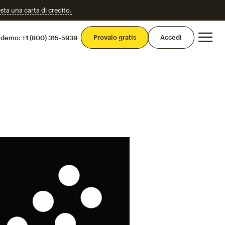
esta una carta di credito.
Men
Provalo gratis
Accedi
 demo:
+1 (800) 315-5939