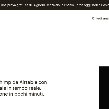
n una prova gratuita di 14 giorni, senza alcun rischio.
Inizia oggi: non è richi
Chiedi una
chimp da Airtable con
ale in tempo reale.
one in pochi minuti.