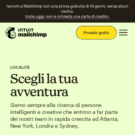
Iscriviti a Mailchimp con una prova gratuita di 14 giorni, senza alcun
rischio.
Inizia oggi: non è richiesta una carta di credito.
Men
Provalo gratis
LOCALITÀ
Scegli la tua
avventura
Siamo sempre alla ricerca di persone
intelligenti e creative che entrino a far parte
dei nostri team in rapida crescita ad Atlanta,
New York, Londra e Sydney.