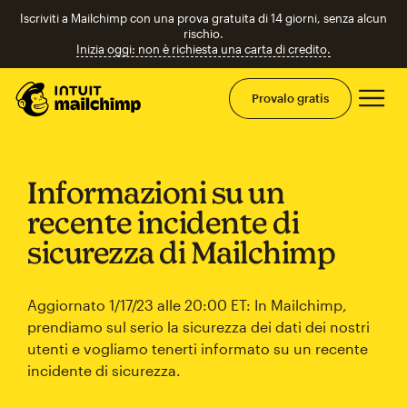
Iscriviti a Mailchimp con una prova gratuita di 14 giorni, senza alcun
rischio.
Inizia oggi: non è richiesta una carta di credito.
Men
Provalo gratis
Informazioni su un
recente incidente di
sicurezza di Mailchimp
Aggiornato 1/17/23 alle 20:00 ET: In Mailchimp,
prendiamo sul serio la sicurezza dei dati dei nostri
utenti e vogliamo tenerti informato su un recente
incidente di sicurezza.