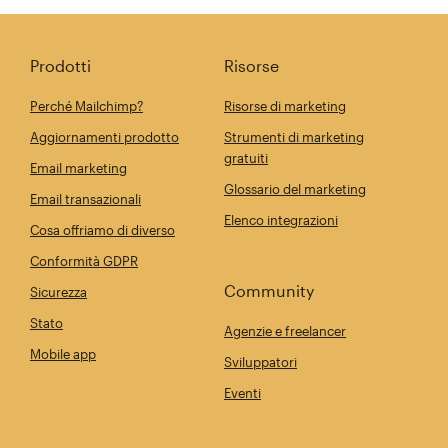
Condividi questo articolo su Linkedi
Condividi questo arti
Invia qu
Prodotti
Risorse
Perché Mailchimp?
Risorse di marketing
Aggiornamenti prodotto
Strumenti di marketing
gratuiti
Email marketing
Glossario del marketing
Email transazionali
Elenco integrazioni
Cosa offriamo di diverso
Conformità GDPR
Community
Sicurezza
Stato
Agenzie e freelancer
Mobile app
Sviluppatori
Eventi