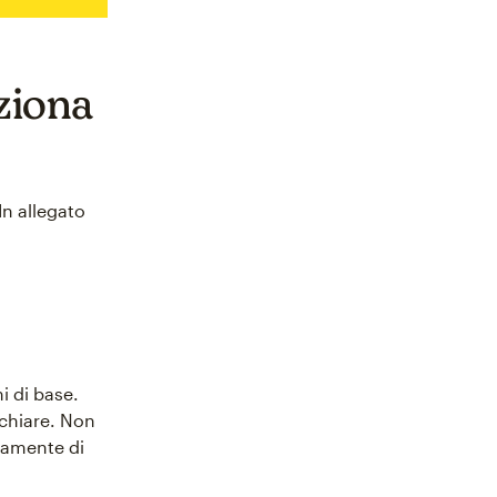
nziona
In allegato
i di base.
 chiare. Non
ttamente di