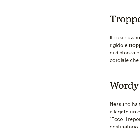
Troppo
Il business 
rigido e
trop
di distanza 
cordiale che r
Wordy
Nessuno ha t
allegato un 
"Ecco il repo
destinatario