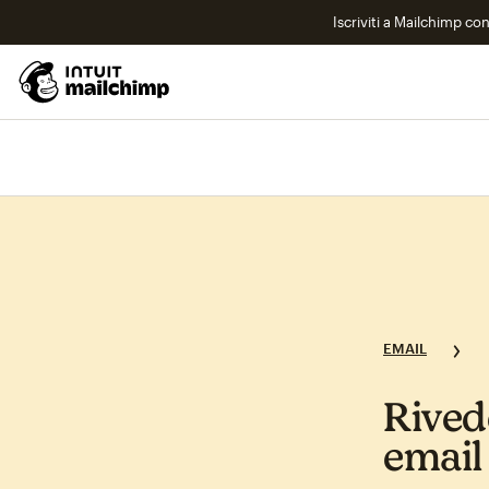
Iscriviti a Mailchimp co
EMAIL
Rivede
email