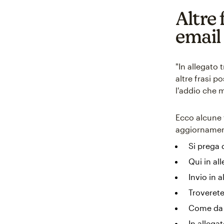
Altre 
email
"In allegato 
altre frasi p
l'addio che 
Ecco alcune f
aggiornamen
Si prega 
Qui in al
Invio in a
Troverete
Come da 
In allegat