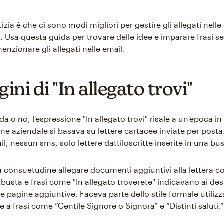
zia è che ci sono modi migliori per gestire gli allegati nelle
. Usa questa guida per trovare delle idee e imparare frasi s
menzionare gli allegati nelle email.
gini di "In allegato trovi"
da o no, l'espressione "In allegato trovi" risale a un'epoca in 
e aziendale si basava su lettere cartacee inviate per post
, nessun sms, solo lettere dattiloscritte inserite in una bus
ra consuetudine allegare documenti aggiuntivi alla lettera 
la busta e frasi come "In allegato troverete" indicavano ai des
e pagine aggiuntive. Faceva parte dello stile formale utilizz
me a frasi come “Gentile Signore o Signora” e “Distinti saluti.”