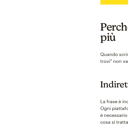
Perché
più
Quando scrivi
trovi" non va
Indire
La frase è in
Ogni piattaf
è necessario 
cosa si tratt