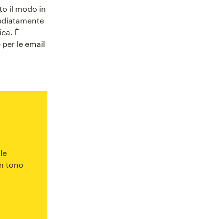
to il modo in
mediatamente
ica. È
per le email
lle
un tono