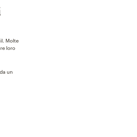
i
il. Molte
re loro
 da un