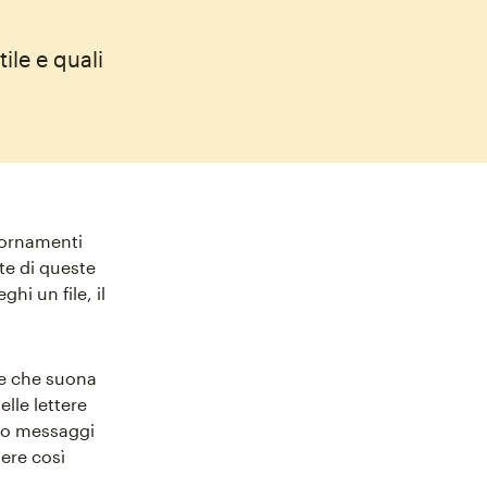
ile e quali
giornamenti
rte di queste
i un file, il
se che suona
elle lettere
ano messaggi
sere così