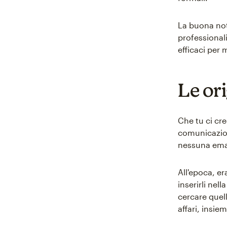
La buona noti
professionali
efficaci per 
Le ori
Che tu ci cre
comunicazion
nessuna email
All'epoca, e
inserirli nel
cercare quell
affari, insie