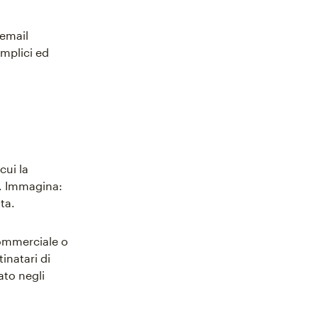
 email
emplici ed
cui la
a. Immagina:
ta.
commerciale o
tinatari di
ato negli