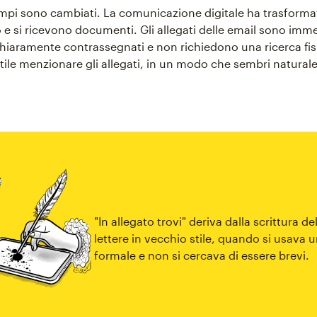
tempi sono cambiati. La comunicazione digitale ha trasforma
no e si ricevono documenti. Gli allegati delle email sono im
 chiaramente contrassegnati e non richiedono una ricerca fis
le menzionare gli allegati, in un modo che sembri naturale 
"In allegato trovi" deriva dalla scrittura de
lettere in vecchio stile, quando si usava 
formale e non si cercava di essere brevi.