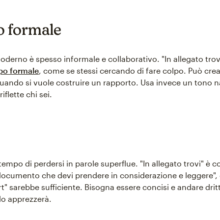
 formale
moderno è spesso informale e collaborativo. "In allegato tro
po formale
, come se stessi cercando di fare colpo. Può cre
quando si vuole costruire un rapporto. Usa invece un tono n
iflette chi sei.
empo di perdersi in parole superflue. "In allegato trovi" è c
documento che devi prendere in considerazione e leggere"
rt" sarebbe sufficiente. Bisogna essere concisi e andare dritti
 lo apprezzerà.