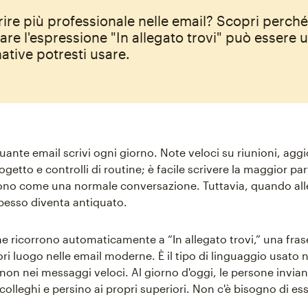
ire più professionale nelle email? Scopri perché
e l'espressione "In allegato trovi" può essere ut
native potresti usare.
uante email scrivi ogni giorno. Note veloci su riunioni, ag
ogetto e controlli di routine; è facile scrivere la maggior pa
ono come una normale conversazione. Tuttavia, quando allegh
pesso diventa antiquato.
e ricorrono automaticamente a “In allegato trovi,” una fra
ri luogo nelle email moderne. È il tipo di linguaggio usato n
 non nei messaggi veloci. Al giorno d'oggi, le persone invi
 colleghi e persino ai propri superiori. Non c'è bisogno di es