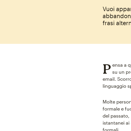
Vuoi appar
abbandonar
frasi alter
P
ensa a q
su un pr
email. Scorr
linguaggio s
Molte person
formale e fuo
del passato,
istantanei ai
formali.