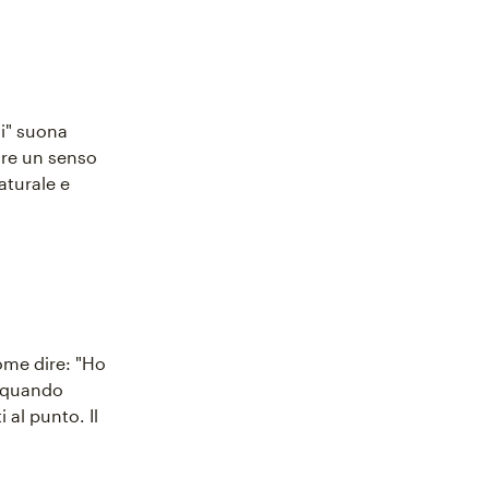
vi" suona
are un senso
aturale e
ome dire: "Ho
, quando
 al punto. Il