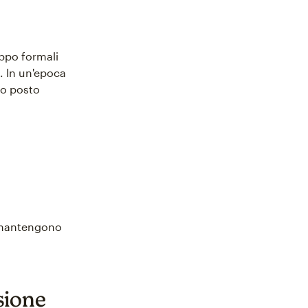
ppo formali
. In un'epoca
no posto
e mantengono
isione