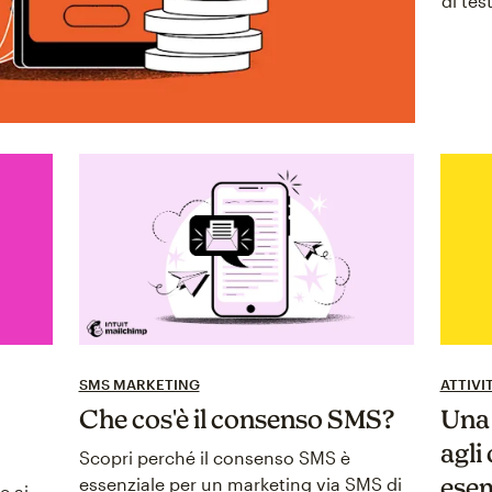
di tes
SMS MARKETING
ATTIVI
Che cos'è il consenso SMS?
Una 
agli
Scopri perché il consenso SMS è
esem
essenziale per un marketing via SMS di
e ai