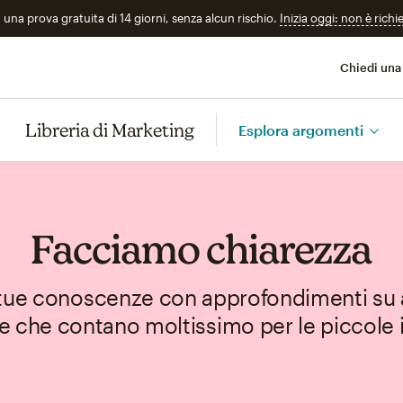
n una prova gratuita di 14 giorni, senza alcun rischio.
Inizia oggi: non è richi
Chiedi una
Libreria di Marketing
Esplora argomenti
Facciamo chiarezza
 tue conoscenze con approfondimenti su
 che contano moltissimo per le piccole