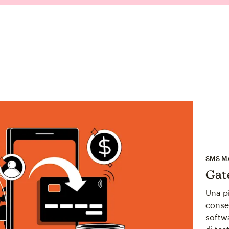
SMS M
Gat
Una p
consen
softwa