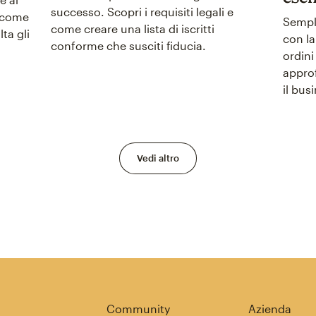
successo. Scopri i requisiti legali e
i come
Sempli
come creare una lista di iscritti
ta gli
con la
conforme che susciti fiducia.
ordini
approf
il bus
Vedi altro
Community
Azienda