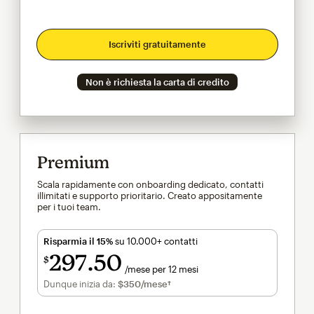
Iscriviti gratuitamente
Non è richiesta la carta di credito
Premium
Scala rapidamente con onboarding dedicato, contatti
illimitati e supporto prioritario. Creato appositamente
per i tuoi team.
Risparmia il 15%
su 10.000+ contatti
297
50
$
/mese per 12 mesi
$297.50
al mese per 12 mesi
Dunque inizia da:
$350
/mese†
al mese†