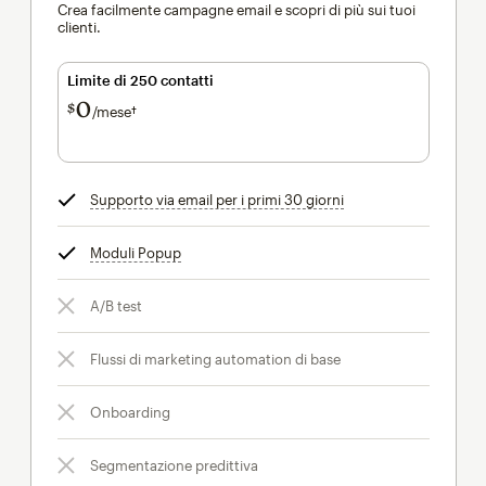
Crea facilmente campagne email e scopri di più sui tuoi
clienti.
Limite di 250 contatti
0
$
/mese†
al mese†
Supporto via email per i primi 30 giorni
tooltip
Moduli Popup
tooltip
A/B test
Flussi di marketing automation di base
Onboarding
Segmentazione predittiva