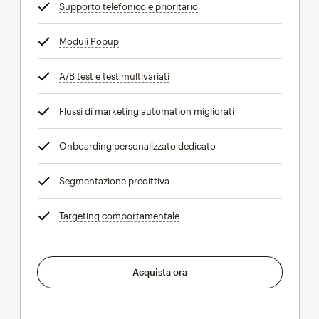
Supporto telefonico e prioritario
tooltip
Moduli Popup
tooltip
A/B test e test multivariati
tooltip
Flussi di marketing automation migliorati
tooltip
Onboarding personalizzato dedicato
tooltip
Segmentazione predittiva
tooltip
Targeting comportamentale
tooltip
Acquista ora