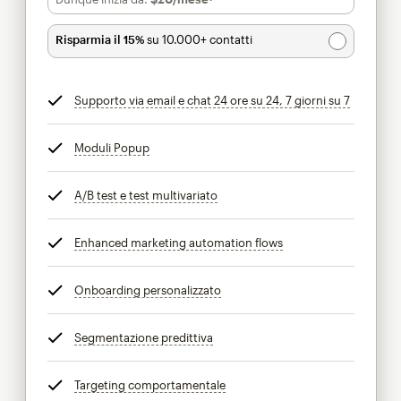
Risparmia il 15%
su 10.000+ contatti
Supporto via email e chat 24 ore su 24, 7 giorni su 7
tooltip
Moduli Popup
tooltip
A/B test e test multivariato
tooltip
Enhanced marketing automation flows
tooltip
Onboarding personalizzato
tooltip
Segmentazione predittiva
tooltip
Targeting comportamentale
tooltip