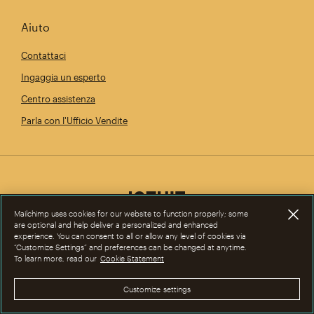
Aiuto
Contattaci
Ingaggia un esperto
Centro assistenza
Parla con l'Ufficio Vendite
Mailchimp uses cookies for our website to function properly; some
are optional and help deliver a personalized and enhanced
experience. You can consent to all or allow any level of cookies via
“Customize Settings” and preferences can be changed at anytime.
To learn more, read our
Cookie Statement
Customize settings