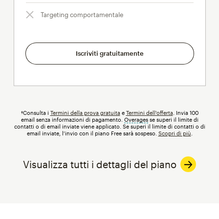
Targeting comportamentale
Iscriviti gratuitamente
†Consulta i
Termini della prova gratuita
e
Termini dell'offerta
. Invia 100
email senza informazioni di pagamento.
Overages
tooltip
se superi il limite di
contatti o di email inviate viene applicato. Se superi il limite di contatti o di
email inviate, l’invio con il piano Free sarà sospeso.
Scopri di più
.
Visualizza tutti i dettagli del piano