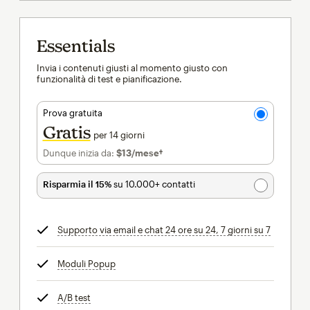
Essentials
Invia i contenuti giusti al momento giusto con
funzionalità di test e pianificazione.
Prova gratuita
Gratis
per 14 giorni
Dunque inizia da:
$13
/mese†
al mese†
Risparmia il 15%
su 10.000+ contatti
Supporto via email e chat 24 ore su 24, 7 giorni su 7
tooltip
Moduli Popup
tooltip
A/B test
tooltip