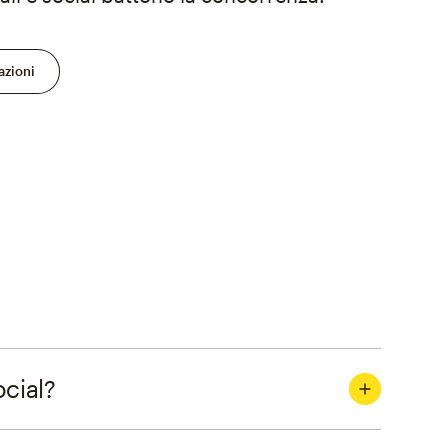
azioni
ocial?