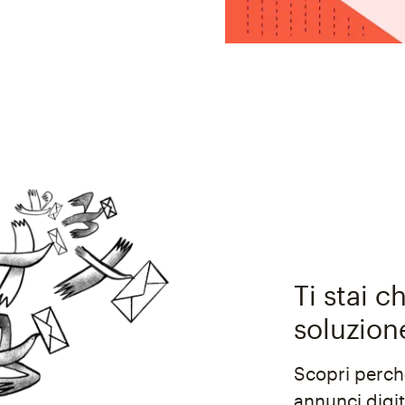
Ti stai 
soluzion
Scopri perché
annunci digit