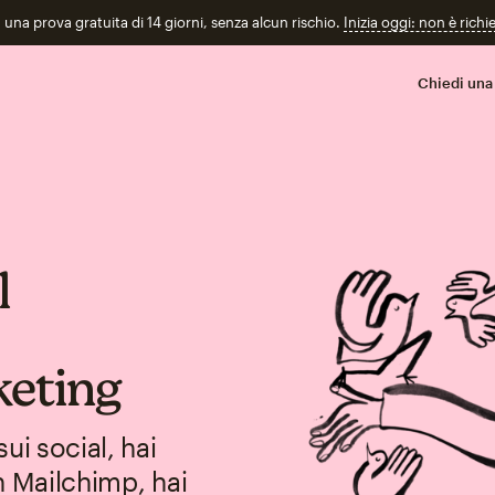
n una prova gratuita di 14 giorni, senza alcun rischio.
Inizia oggi: non è richi
Chiedi una
l
keting
ui social, hai
n Mailchimp, hai