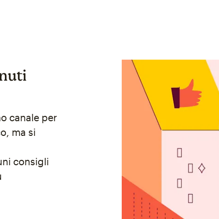
nuti
mo canale per
o, ma si
ni consigli
ù