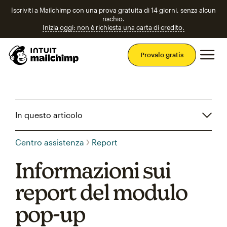
Iscriviti a Mailchimp con una prova gratuita di 14 giorni, senza alcun
rischio.
Inizia oggi: non è richiesta una carta di credito.
Men
Provalo gratis
In questo articolo
Centro assistenza
Report
Informazioni sui
report del modulo
pop-up