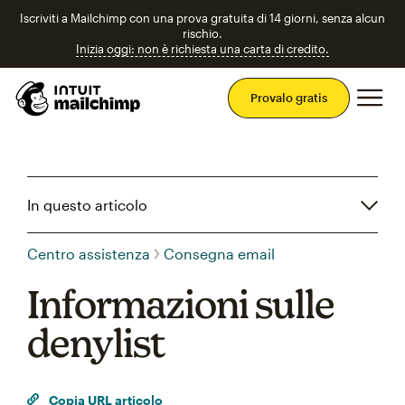
Iscriviti a Mailchimp con una prova gratuita di 14 giorni, senza alcun
rischio.
Inizia oggi: non è richiesta una carta di credito.
Men
Provalo gratis
In questo articolo
Centro assistenza
Consegna email
Informazioni sulle
denylist
Copia URL articolo