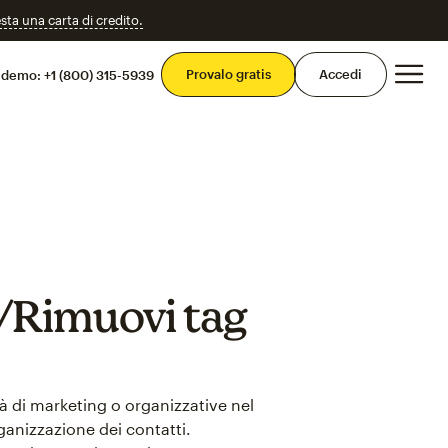
esta una carta di credito.
Men
Provalo gratis
Accedi
 demo:
+1 (800) 315-5939
i/Rimuovi tag
à di marketing o organizzative nel
ganizzazione dei contatti.