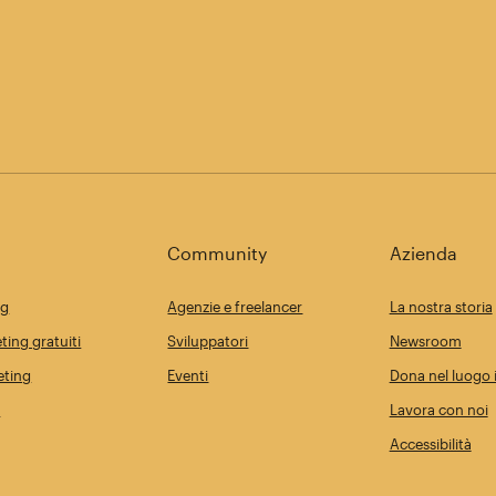
Community
Azienda
ng
Agenzie e freelancer
La nostra storia
ting gratuiti
Sviluppatori
Newsroom
eting
Eventi
Dona nel luogo i
i
Lavora con noi
Accessibilità