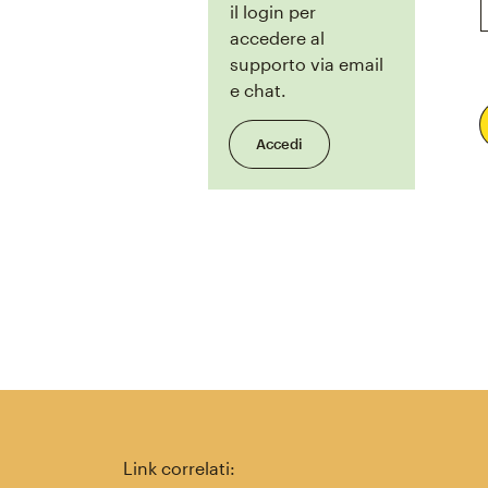
il login per
accedere al
supporto via email
e chat.
Accedi
Link correlati: