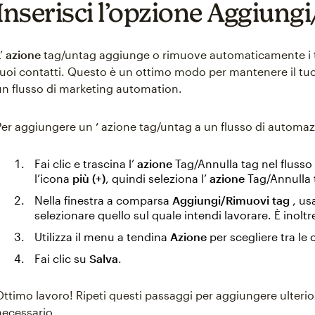
Inserisci l’opzione Aggiung
’
azione
tag/untag aggiunge o rimuove automaticamente i ta
tuoi contatti. Questo è un ottimo modo per mantenere il tu
un flusso di marketing automation.
Per aggiungere un
’
azione tag/untag a un flusso di automazi
Fai clic e trascina l’
azione
Tag/Annulla tag nel flusso
l’icona
più (+)
, quindi seleziona l’
azione
Tag/Annulla 
Nella finestra a comparsa
Aggiungi/Rimuovi tag
, us
selezionare quello sul quale intendi lavorare. È inolt
Utilizza il menu a tendina
Azione
per scegliere tra le 
Fai clic su
Salva
.
Ottimo lavoro! Ripeti questi passaggi per aggiungere ulteriori
necessario.