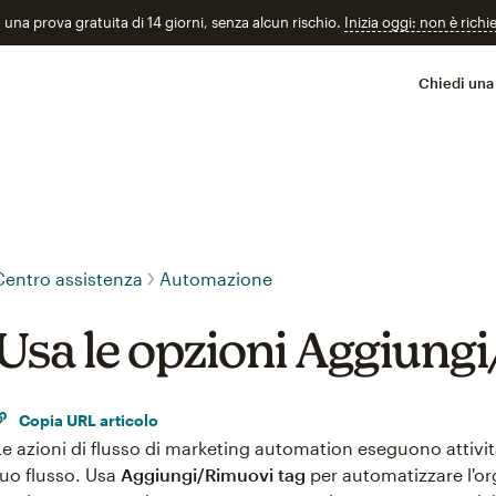
n una prova gratuita di 14 giorni, senza alcun rischio.
Inizia oggi: non è richi
Chiedi una
Centro assistenza
Automazione
Usa le opzioni Aggiung
Copia URL articolo
Le azioni di flusso di marketing automation eseguono attivit
tuo flusso. Usa
Aggiungi/Rimuovi tag
per automatizzare l'or